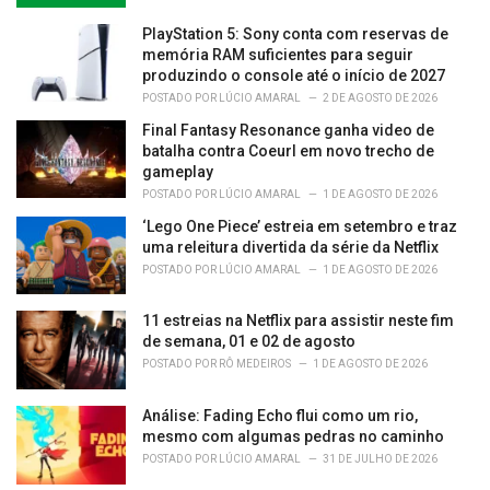
PlayStation 5: Sony conta com reservas de
memória RAM suficientes para seguir
produzindo o console até o início de 2027
POSTADO POR
LÚCIO AMARAL
2 DE AGOSTO DE 2026
Final Fantasy Resonance ganha video de
batalha contra Coeurl em novo trecho de
gameplay
POSTADO POR
LÚCIO AMARAL
1 DE AGOSTO DE 2026
‘Lego One Piece’ estreia em setembro e traz
uma releitura divertida da série da Netflix
POSTADO POR
LÚCIO AMARAL
1 DE AGOSTO DE 2026
11 estreias na Netflix para assistir neste fim
de semana, 01 e 02 de agosto
POSTADO POR
RÔ MEDEIROS
1 DE AGOSTO DE 2026
Análise: Fading Echo flui como um rio,
mesmo com algumas pedras no caminho
POSTADO POR
LÚCIO AMARAL
31 DE JULHO DE 2026