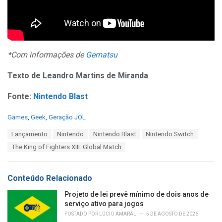
*Com informações de
Gematsu
Texto de Leandro Martins de Miranda
Fonte:
Nintendo Blast
C
Games
,
Geek
,
Geração JOL
a
T
Lançamento
Nintendo
Nintendo Blast
Nintendo Switch
t
a
e
The King of Fighters XIII: Global Match
g
g
s
o
:
r
Conteúdo Relacionado
i
e
Projeto de lei prevê mínimo de dois anos de
s
serviço ativo para jogos
:
POSTADO POR
LÚCIO AMARAL
5 DE AGOSTO DE 2026