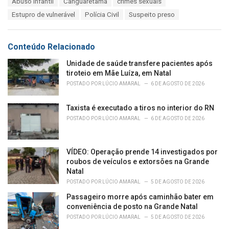
Abuso infantil
Canguaretama
crimes sexuais
t
a
e
Estupro de vulnerável
Polícia Civil
Suspeito preso
g
g
s
o
:
r
Conteúdo Relacionado
i
e
Unidade de saúde transfere pacientes após
s
tiroteio em Mãe Luíza, em Natal
:
POSTADO POR
LÚCIO AMARAL
6 DE AGOSTO DE 2026
Taxista é executado a tiros no interior do RN
POSTADO POR
LÚCIO AMARAL
6 DE AGOSTO DE 2026
VÍDEO: Operação prende 14 investigados por
roubos de veículos e extorsões na Grande
Natal
POSTADO POR
LÚCIO AMARAL
5 DE AGOSTO DE 2026
Passageiro morre após caminhão bater em
conveniência de posto na Grande Natal
POSTADO POR
LÚCIO AMARAL
5 DE AGOSTO DE 2026