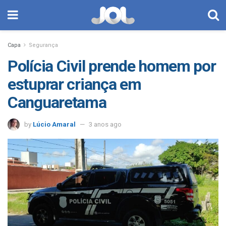
Capa
Segurança
Polícia Civil prende homem por
estuprar criança em
Canguaretama
by
Lúcio Amaral
3 anos ago