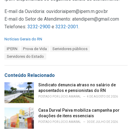
E-mail da Ouvidoria: ouvidoriaipern@ipern.rn.gov.br
E-mail do Setor de Atendimento: atendipern@gmail.com
Telefones:
3232-2900
e
3232-2001
.
C
Notícias Gerais do RN
a
T
IPERN
Prova de Vida
Serividores públicos
t
a
e
Servidores do Estado
g
g
s
o
:
r
Conteúdo Relacionado
i
e
Sindicato denuncia atraso no salário de
s
aposentados e pensionistas do RN
:
POSTADO POR
LÚCIO AMARAL
4 DE AGOSTO DE 2026
Casa Durval Paiva mobiliza campanha por
doações de itens essenciais
POSTADO POR
LÚCIO AMARAL
30 DE JULHO DE 2026