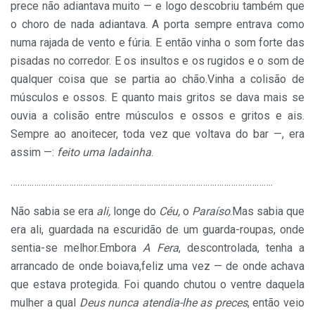
prece não adiantava muito — e logo descobriu também que
o choro de nada adiantava. A porta sempre entrava como
numa rajada de vento e fúria. E então vinha o som forte das
pisadas no corredor. E os insultos e os rugidos e o som de
qualquer coisa que se partia ao chão.Vinha a colisão de
músculos e ossos. E quanto mais gritos se dava mais se
ouvia a colisão entre músculos e ossos e gritos e ais.
Sempre ao anoitecer, toda vez que voltava do bar —, era
assim —:
feito uma ladainha
.
…………………………………………………………………………………………………
.
Não sabia se era
ali,
longe do
Céu,
o
Paraíso
.Mas sabia que
era ali, guardada na escuridão de um guarda-roupas, onde
sentia-se melhor.Embora
A Fera
, descontrolada, tenha a
arrancado de onde boiava,feliz uma vez — de onde achava
que estava protegida. Foi quando
chutou o ventre daquela
mulher a qual
Deus nunca atendia-lhe as preces
, então veio