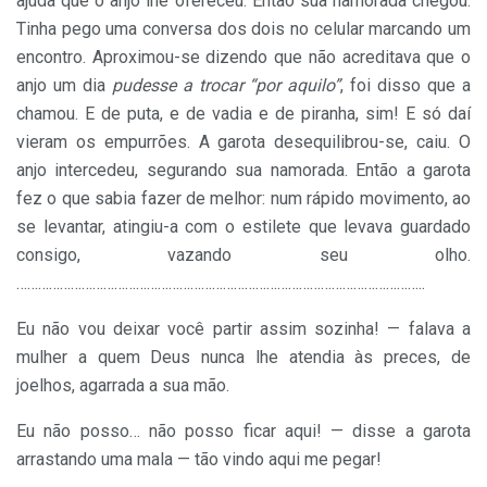
ajuda que o anjo lhe ofereceu. Então sua namorada chegou.
Tinha pego uma conversa dos dois no celular marcando um
encontro. Aproximou-se dizendo que não acreditava que o
anjo um dia
pudesse a trocar “por aquilo”
, foi disso que a
chamou. E de puta, e de vadia e de piranha, sim! E só daí
vieram os empurrões. A garota desequilibrou-se, caiu. O
anjo intercedeu, segurando sua namorada. Então a garota
fez o que sabia fazer de melhor: num rápido movimento, ao
se levantar, atingiu-a com o estilete que levava guardado
consigo, vazando seu olho.
…………………………………………………………………………………………………..
Eu não vou deixar você partir assim sozinha! — falava a
mulher a quem Deus nunca lhe atendia às preces, de
joelhos, agarrada a sua mão.
Eu não posso… não posso ficar aqui! — disse a garota
arrastando uma mala — tão vindo aqui me pegar!