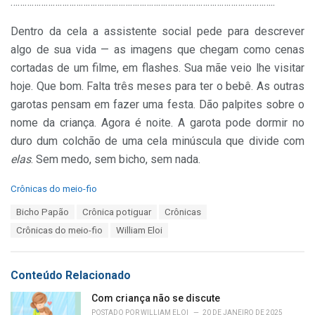
…………………………………………………………………………………………………
..
Dentro da cela a assistente social pede para descrever
algo de sua vida — as imagens que chegam como cenas
cortadas de um filme, em flashes. Sua mãe veio lhe visitar
hoje. Que bom. Falta três meses para ter o bebê. As outras
garotas pensam em fazer uma festa. Dão palpites sobre o
nome da criança. Agora é noite. A garota pode dormir no
duro dum colchão de uma cela minúscula que divide com
elas
. Sem medo, sem bicho, sem nada.
C
Crônicas do meio-fio
a
T
Bicho Papão
Crônica potiguar
Crônicas
t
a
e
Crônicas do meio-fio
William Eloi
g
g
s
o
:
r
Conteúdo Relacionado
i
e
Com criança não se discute
s
POSTADO POR
WILLIAM ELOI
20 DE JANEIRO DE 2025
: