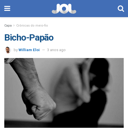
Capa
Crônicas do meio-fio
Bicho-Papão
by
William Eloi
3 anos ago