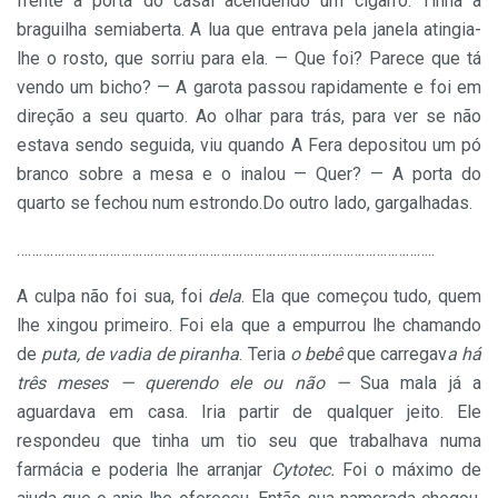
frente à porta do casal acendendo um cigarro. Tinha a
braguilha semiaberta. A lua que entrava pela janela atingia-
lhe o rosto, que sorriu para ela. — Que foi? Parece que tá
vendo um bicho? — A garota passou rapidamente e foi em
direção a seu quarto. Ao olhar para trás, para ver se não
estava sendo seguida, viu quando A Fera depositou um pó
branco sobre a mesa e o inalou — Quer? — A porta do
quarto se fechou num estrondo.Do outro lado, gargalhadas.
…………………………………………………………………………………………………
..
A culpa não foi sua, foi
dela
. Ela que começou tudo, quem
lhe xingou primeiro. Foi ela que a empurrou lhe chamando
de
puta, de vadia de piranha
. Teria
o bebê
que carregav
a há
três meses — querendo ele ou não —
Sua mala já a
aguardava em casa.
Iria partir de qualquer jeito.
Ele
respondeu que tinha um tio seu que trabalhava numa
farmácia e poderia lhe arranjar
Cytotec.
Foi o máximo de