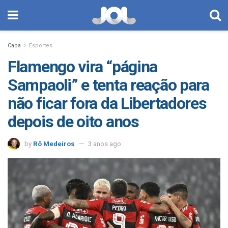
Capa
Esportes
Flamengo vira “página
Sampaoli” e tenta reação para
não ficar fora da Libertadores
depois de oito anos
by
Rô Medeiros
3 anos ago