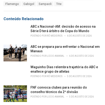
a
e
Flamengo
Gabigol
Sampaoli
Tite
g
g
s
o
:
r
Conteúdo Relacionado
i
e
ABC x Nacional-AM: decisão de acesso na
s
Série D terá árbitro de Copa do Mundo
:
POSTADO POR
RÔ MEDEIROS
6 DE AGOSTO DE 2026
ABC se prepara para enfrentar o Nacional em
Manaus
POSTADO POR
LÚCIO AMARAL
6 DE AGOSTO DE 2026
Waguinho Dias relembra trajetória do ABC e
enaltece grupo de atletas
POSTADO POR
RÔ MEDEIROS
5 DE AGOSTO DE 2026
FNF convoca clubes para reunião do
conselho técnico da 2ª divisão
POSTADO POR
LÚCIO AMARAL
5 DE AGOSTO DE 2026