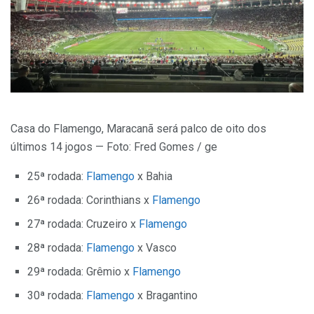
Casa do Flamengo, Maracanã será palco de oito dos
últimos 14 jogos — Foto: Fred Gomes / ge
25ª rodada:
Flamengo
x Bahia
26ª rodada: Corinthians x
Flamengo
27ª rodada: Cruzeiro x
Flamengo
28ª rodada:
Flamengo
x Vasco
29ª rodada: Grêmio x
Flamengo
30ª rodada:
Flamengo
x Bragantino