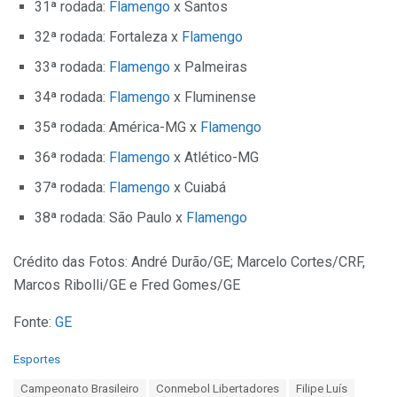
31ª rodada:
Flamengo
x Santos
32ª rodada: Fortaleza x
Flamengo
33ª rodada:
Flamengo
x Palmeiras
34ª rodada:
Flamengo
x Fluminense
35ª rodada: América-MG x
Flamengo
36ª rodada:
Flamengo
x Atlético-MG
37ª rodada:
Flamengo
x Cuiabá
38ª rodada: São Paulo x
Flamengo
Crédito das Fotos: André Durão/GE; Marcelo Cortes/CRF,
Marcos Ribolli/GE e Fred Gomes/GE
Fonte:
GE
C
Esportes
a
T
Campeonato Brasileiro
Conmebol Libertadores
Filipe Luís
t