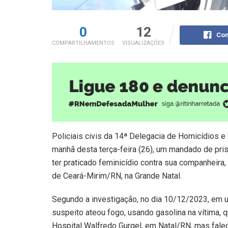
0
12
Com
COMPARTILHAMENTOS
VISUALIZAÇÕES
Policiais civis da 14ª Delegacia de Homicídios
manhã desta terça-feira (26), um mandado de pri
ter praticado feminicídio contra sua companheira
de Ceará-Mirim/RN, na Grande Natal.
Segundo a investigação, no dia 10/12/2023, em 
suspeito ateou fogo, usando gasolina na vítima, 
Hospital Walfredo Gurgel, em Natal/RN, mas falec