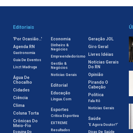
Editoriais
Ú
'Por Ocasião…'
Economia
Geração JOL
Dinheiro &
Agenda RN
Giro Geral
Negócios
Gastronomia
Livres Idéias
Empreendedorismo
Guia De Eventos
Notícias Gerais
Gestão &
Do RN
Liszt Madruga
Negócios
Opinião
Notícias Gerais
Água De
Chocalho
Pirando O
Editorial
Cabeção
Cidades
Educação
Política
Ciência
Língua.com
Fala Rô
Clima
Notícias Gerais
Esportes
Coluna Torta
Crítica Esportiva
Saúde
Crônicas Do
EXTREME
'E Agora Doutor?'
Meio-Fio
Resultados
Esquina Do
Dicas De Saúde