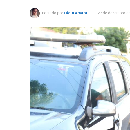
Postado por
Lúcio Amaral
27 de dezembro d