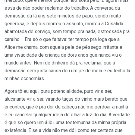
mercado, que é melhor porque não solta pelo. E agora mais
essa de não poder reclamar do trabalho. A conversa da
demissão dá lá uns sete minutos de papo, sendo muito
generosa, e depois morreu o assunto, morreu a Crisálida
abarrotada de serviço, sem tempo pra nada, estressada pra
caralho…. Era só o que faltava: ter tempo pra ioga que a
Alice me chama, com aquela pele de pêssego irritante e
uma vivacidade de criança de dois anos que nunca viu o
mundo antes. Nem de dinheiro dá pra reclamar, que a
demissão sem justa causa deu um pé de meia e eu tenho lá
minhas economias.
Agora tô eu aqui, pura potencialidade, puro vir a ser,
alucinante vir a ser, virando taças do vinho mais barato que
encontrei, que é pra dor de cabeça não me perdoar amanhã
e eu cancelar qualquer ideia de olhar a luz do dia. A verdade
é que só quero um álibi, uma testemunha da minha própria
existência. E se a vida não me dói, como ter certeza que