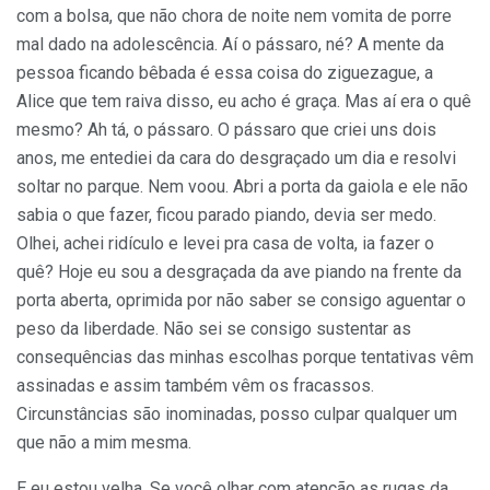
com a bolsa, que não chora de noite nem vomita de porre
mal dado na adolescência. Aí o pássaro, né? A mente da
pessoa ficando bêbada é essa coisa do ziguezague, a
Alice que tem raiva disso, eu acho é graça. Mas aí era o quê
mesmo? Ah tá, o pássaro. O pássaro que criei uns dois
anos, me entediei da cara do desgraçado um dia e resolvi
soltar no parque. Nem voou. Abri a porta da gaiola e ele não
sabia o que fazer, ficou parado piando, devia ser medo.
Olhei, achei ridículo e levei pra casa de volta, ia fazer o
quê? Hoje eu sou a desgraçada da ave piando na frente da
porta aberta, oprimida por não saber se consigo aguentar o
peso da liberdade. Não sei se consigo sustentar as
consequências das minhas escolhas porque tentativas vêm
assinadas e assim também vêm os fracassos.
Circunstâncias são inominadas, posso culpar qualquer um
que não a mim mesma.
E eu estou velha. Se você olhar com atenção as rugas da