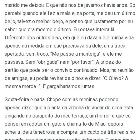
marido me deixou. E que não nos beijávamos havia anos. Só
percebi quando ele fez a mala e, na porta, me deu um último
beijo, talvez o melhor beijo, e penso que justamente por eu
saber que era mesmo o último. Eu estava inteira lá.
Diferente dos outros dias, em que eu dava a ele minha vida
apenas na medida em que precisava da dele, uma troca
apertada, sem troco. “Me passe a manteiga”, e ele me
passava. Sem “obrigada” nem “por favor”. A aridez do
sertão que pode ser o convívio continuado. Mas, na reunião
de amigas, eu podia revirar os olhos e dizer: “O Olavo? A
mesma merda…”. E gargalharíamos juntas.
Sexta-feira e nada. Chope com as meninas podendo
apenas dizer que a planta da vizinha do andar de cima está
pingando no parapeito do meu terraço, um horror, e que eu
pensei em adotar um gato e chamá-lo de Miau, depois
achei a ideia tenebrosa e comprei um cacto de três reais no