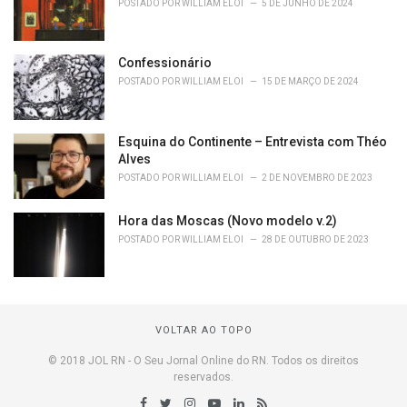
POSTADO POR
WILLIAM ELOI
5 DE JUNHO DE 2024
Confessionário
POSTADO POR
WILLIAM ELOI
15 DE MARÇO DE 2024
Esquina do Continente – Entrevista com Théo
Alves
POSTADO POR
WILLIAM ELOI
2 DE NOVEMBRO DE 2023
Hora das Moscas (Novo modelo v.2)
POSTADO POR
WILLIAM ELOI
28 DE OUTUBRO DE 2023
VOLTAR AO TOPO
© 2018 JOL RN - O Seu Jornal Online do RN. Todos os direitos
reservados.