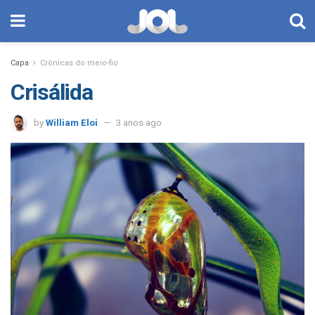
Capa
Crônicas do meio-fio
Crisálida
by
William Eloi
3 anos ago