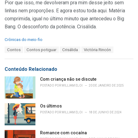
Pior que isso, me devolveram pra mim desse jeito sem
linhas nem proporções. E agora estou toda aqui. Matéria
comprimida, igual no último minuto que antecedeu o Big
Bang. O desconforto da potência. Crisálida.
C
Crônicas do meio-fio
a
T
Contos
Contos potiguar
Crisálida
Victória Rincón
t
a
e
g
g
s
o
Conteúdo Relacionado
:
r
i
Com criança não se discute
e
POSTADO POR
WILLIAM ELOI
20 DE JANEIRO DE 2025
s
:
Os últimos
POSTADO POR
WILLIAM ELOI
18 DE JUNHO DE 2024
Romance com cocaína