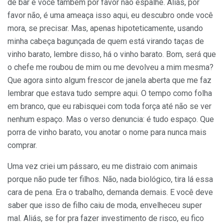
de bar e você também por favor não espalhe. Aliás, por
favor não, é uma ameaça isso aqui, eu descubro onde você
mora, se precisar. Mas, apenas hipoteticamente, usando
minha cabeça bagunçada de quem está virando taças de
vinho barato, lembre disso, há o vinho barato. Bom, será que
o chefe me roubou de mim ou me devolveu a mim mesma?
Que agora sinto algum frescor de janela aberta que me faz
lembrar que estava tudo sempre aqui. O tempo como folha
em branco, que eu rabisquei com toda força até não se ver
nenhum espaço. Mas o verso denuncia: é tudo espaço. Que
porra de vinho barato, vou anotar o nome para nunca mais
comprar.
Uma vez criei um pássaro, eu me distraio com animais
porque não pude ter filhos. Não, nada biológico, tira lá essa
cara de pena. Era o trabalho, demanda demais. E você deve
saber que isso de filho caiu de moda, envelheceu super
mal. Aliás, se for pra fazer investimento de risco, eu fico