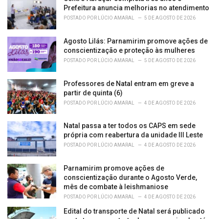
e
Prefeitura anuncia melhorias no atendimento
s
POSTADO POR
LÚCIO AMARAL
5 DE AGOSTO DE 2026
:
Agosto Lilás: Parnamirim promove ações de
conscientização e proteção às mulheres
POSTADO POR
LÚCIO AMARAL
5 DE AGOSTO DE 2026
Professores de Natal entram em greve a
partir de quinta (6)
POSTADO POR
LÚCIO AMARAL
4 DE AGOSTO DE 2026
Natal passa a ter todos os CAPS em sede
própria com reabertura da unidade III Leste
POSTADO POR
LÚCIO AMARAL
4 DE AGOSTO DE 2026
Parnamirim promove ações de
conscientização durante o Agosto Verde,
mês de combate à leishmaniose
POSTADO POR
LÚCIO AMARAL
4 DE AGOSTO DE 2026
Edital do transporte de Natal será publicado