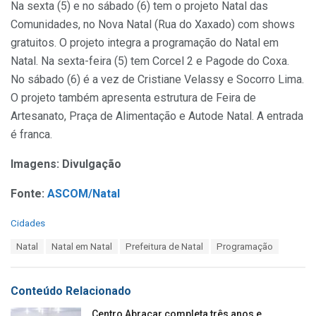
Na sexta (5) e no sábado (6) tem o projeto Natal das
Comunidades, no Nova Natal (Rua do Xaxado) com shows
gratuitos. O projeto integra a programação do Natal em
Natal. Na sexta-feira (5) tem Corcel 2 e Pagode do Coxa.
No sábado (6) é a vez de Cristiane Velassy e Socorro Lima.
O projeto também apresenta estrutura de Feira de
Artesanato, Praça de Alimentação e Autode Natal. A entrada
é franca.
Imagens: Divulgação
Fonte:
ASCOM/Natal
C
Cidades
a
T
Natal
Natal em Natal
Prefeitura de Natal
Programação
t
a
e
g
g
s
o
Conteúdo Relacionado
:
r
i
Centro Abraçar completa três anos e