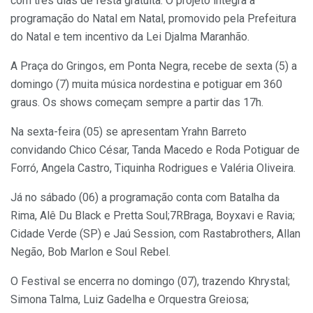
com três dias de festa gratuita. O projeto integra a
programação do Natal em Natal, promovido pela Prefeitura
do Natal e tem incentivo da Lei Djalma Maranhão.
A Praça do Gringos, em Ponta Negra, recebe de sexta (5) a
domingo (7) muita música nordestina e potiguar em 360
graus. Os shows começam sempre a partir das 17h.
Na sexta-feira (05) se apresentam Yrahn Barreto
convidando Chico César, Tanda Macedo e Roda Potiguar de
Forró, Angela Castro, Tiquinha Rodrigues e Valéria Oliveira.
Já no sábado (06) a programação conta com Batalha da
Rima, Alê Du Black e Pretta Soul;7RBraga, Boyxavi e Ravia;
Cidade Verde (SP) e Jaú Session, com Rastabrothers, Allan
Negão, Bob Marlon e Soul Rebel.
O Festival se encerra no domingo (07), trazendo Khrystal;
Simona Talma, Luiz Gadelha e Orquestra Greiosa;