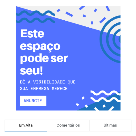
Em Alta
Comentários
Últimas