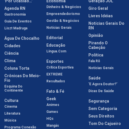
'Por Ocasião…'
Economia
Geração JOL
Dinheiro & Negócios
Agenda RN
Giro Geral
Empreendedorismo
Gastronomia
Livres Idéias
Gestão & Negócios
Guia De Eventos
Notícias Gerais Do
Notícias Gerais
RN
Liszt Madruga
Opinião
Editorial
Água De Chocalho
Pirando O
Educação
Cidades
Cabeção
Língua.com
Ciência
Política
Clima
Esportes
Fala Rô
Crítica Esportiva
Coluna Torta
Notícias Gerais
EXTREME
Crônicas Do Meio-
Saúde
Fio
Resultados
'E Agora Doutor?'
Esquina Do
Continente
Fato & Fé
Dicas De Saúde
Geek
Cultura
Segurança
Animes
Cinema
Sem Categoria
Games
Literatura
Seus Direitos
HQs
Música
Tom Do Cajueiro
Mangás
Programa Conexão