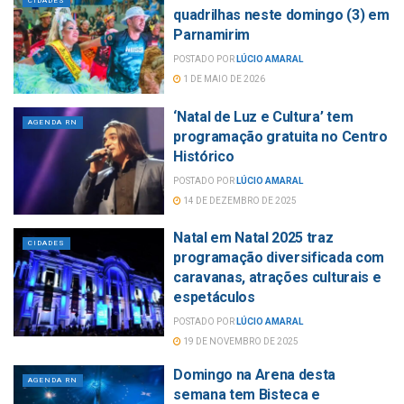
CIDADES
quadrilhas neste domingo (3) em
Parnamirim
POSTADO POR
LÚCIO AMARAL
1 DE MAIO DE 2026
‘Natal de Luz e Cultura’ tem
AGENDA RN
programação gratuita no Centro
Histórico
POSTADO POR
LÚCIO AMARAL
14 DE DEZEMBRO DE 2025
Natal em Natal 2025 traz
CIDADES
programação diversificada com
caravanas, atrações culturais e
espetáculos
POSTADO POR
LÚCIO AMARAL
19 DE NOVEMBRO DE 2025
Domingo na Arena desta
AGENDA RN
semana tem Bisteca e