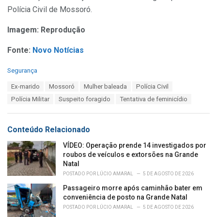
Polícia Civil de Mossoró.
Imagem: Reprodução
Fonte:
Novo Notícias
C
Segurança
a
T
Ex-marido
Mossoró
Mulher baleada
Polícia Civil
t
a
e
Polícia Militar
Suspeito foragido
Tentativa de feminicídio
g
g
s
o
:
r
Conteúdo Relacionado
i
e
VÍDEO: Operação prende 14 investigados por
s
roubos de veículos e extorsões na Grande
:
Natal
POSTADO POR
LÚCIO AMARAL
5 DE AGOSTO DE 2026
Passageiro morre após caminhão bater em
conveniência de posto na Grande Natal
POSTADO POR
LÚCIO AMARAL
5 DE AGOSTO DE 2026