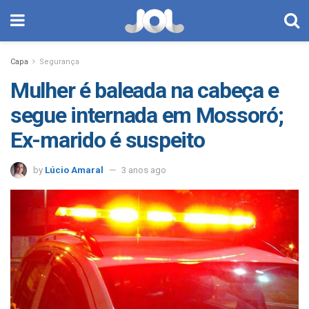
Capa
Segurança
Mulher é baleada na cabeça e
segue internada em Mossoró;
Ex-marido é suspeito
by
Lúcio Amaral
3 anos ago