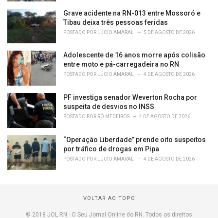
Grave acidente na RN-013 entre Mossoró e
Tibau deixa três pessoas feridas
POSTADO POR
LÚCIO AMARAL
5 DE AGOSTO DE 2026
Adolescente de 16 anos morre após colisão
entre moto e pá-carregadeira no RN
POSTADO POR
LÚCIO AMARAL
4 DE AGOSTO DE 2026
PF investiga senador Weverton Rocha por
suspeita de desvios no INSS
POSTADO POR
RÔ MEDEIROS
4 DE AGOSTO DE 2026
“Operação Liberdade” prende oito suspeitos
por tráfico de drogas em Pipa
POSTADO POR
LÚCIO AMARAL
4 DE AGOSTO DE 2026
VOLTAR AO TOPO
© 2018 JOL RN - O Seu Jornal Online do RN. Todos os direitos