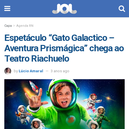
Capa
Agenda RN
Espetáculo “Gato Galactico –
Aventura Prismágica” chega ao
Teatro Riachuelo
by
Lúcio Amaral
3 anos ago