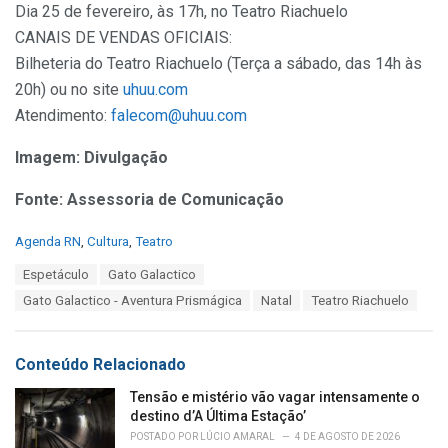
Dia 25 de fevereiro, às 17h, no Teatro Riachuelo
CANAIS DE VENDAS OFICIAIS:
Bilheteria do Teatro Riachuelo (Terça a sábado, das 14h às
20h) ou no site
uhuu.com
Atendimento:
falecom@uhuu.com
Imagem: Divulgação
Fonte: Assessoria de Comunicação
C
Agenda RN
,
Cultura
,
Teatro
a
T
Espetáculo
Gato Galactico
t
a
e
Gato Galactico - Aventura Prismágica
Natal
Teatro Riachuelo
g
g
s
o
:
r
Conteúdo Relacionado
i
e
Tensão e mistério vão vagar intensamente o
s
destino d’A Última Estação’
:
POSTADO POR
LÚCIO AMARAL
4 DE AGOSTO DE 2026