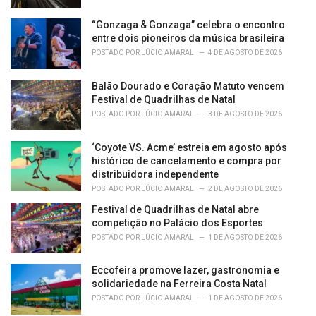
“Gonzaga & Gonzaga” celebra o encontro
entre dois pioneiros da música brasileira
POSTADO POR
LÚCIO AMARAL
4 DE AGOSTO DE 2026
Balão Dourado e Coração Matuto vencem
Festival de Quadrilhas de Natal
POSTADO POR
LÚCIO AMARAL
3 DE AGOSTO DE 2026
‘Coyote VS. Acme’ estreia em agosto após
histórico de cancelamento e compra por
distribuidora independente
POSTADO POR
LÚCIO AMARAL
2 DE AGOSTO DE 2026
Festival de Quadrilhas de Natal abre
competição no Palácio dos Esportes
POSTADO POR
LÚCIO AMARAL
1 DE AGOSTO DE 2026
Eccofeira promove lazer, gastronomia e
solidariedade na Ferreira Costa Natal
POSTADO POR
LÚCIO AMARAL
1 DE AGOSTO DE 2026