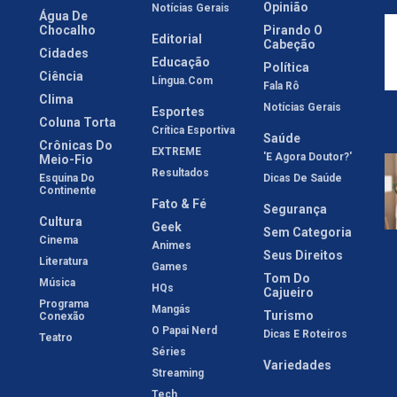
Opinião
Notícias Gerais
Água De
Chocalho
Pirando O
Editorial
Cabeção
Cidades
Educação
Política
Ciência
Língua.com
Fala Rô
Clima
Notícias Gerais
Esportes
Coluna Torta
Crítica Esportiva
Saúde
Crônicas Do
EXTREME
'E Agora Doutor?'
Meio-Fio
Resultados
Esquina Do
Dicas De Saúde
Continente
Fato & Fé
Segurança
Cultura
Geek
Sem Categoria
Cinema
Animes
Seus Direitos
Literatura
Games
Tom Do
Música
HQs
Cajueiro
Programa
Mangás
Turismo
Conexão
O Papai Nerd
Dicas E Roteiros
Teatro
Séries
Variedades
Streaming
Tech