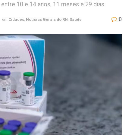
ntre 10 e 14 anos, 11 meses e 29 dias.
0
em
Cidades
,
Notícias Gerais do RN
,
Saúde