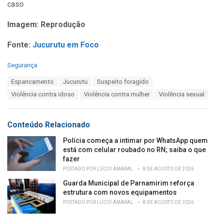
caso
Imagem: Reprodução
Fonte:
Jucurutu em Foco
C
Segurança
a
T
Espancamento
Jucurutu
Suspeito foragido
t
a
e
Violência contra idoso
Violência contra mulher
Violência sexual
g
g
s
o
:
r
Conteúdo Relacionado
i
e
Polícia começa a intimar por WhatsApp quem
s
está com celular roubado no RN; saiba o que
:
fazer
POSTADO POR
LÚCIO AMARAL
8 DE AGOSTO DE 2026
Guarda Municipal de Parnamirim reforça
estrutura com novos equipamentos
POSTADO POR
LÚCIO AMARAL
8 DE AGOSTO DE 2026