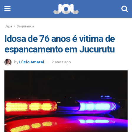
Capa
Segurança
Idosa de 76 anos é vitima de
espancamento em Jucurutu
by
Lúcio Amaral
2 anos ago