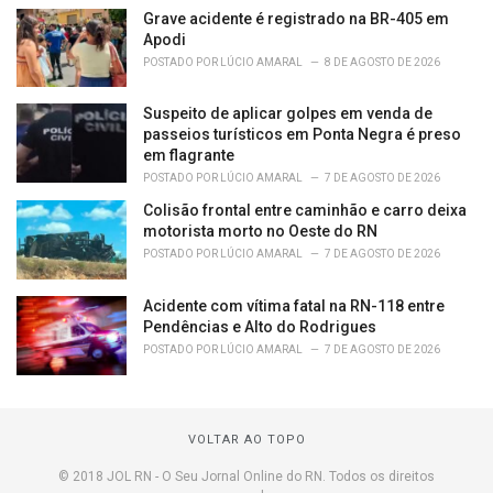
Grave acidente é registrado na BR-405 em
Apodi
POSTADO POR
LÚCIO AMARAL
8 DE AGOSTO DE 2026
Suspeito de aplicar golpes em venda de
passeios turísticos em Ponta Negra é preso
em flagrante
POSTADO POR
LÚCIO AMARAL
7 DE AGOSTO DE 2026
Colisão frontal entre caminhão e carro deixa
motorista morto no Oeste do RN
POSTADO POR
LÚCIO AMARAL
7 DE AGOSTO DE 2026
Acidente com vítima fatal na RN-118 entre
Pendências e Alto do Rodrigues
POSTADO POR
LÚCIO AMARAL
7 DE AGOSTO DE 2026
VOLTAR AO TOPO
© 2018 JOL RN - O Seu Jornal Online do RN. Todos os direitos