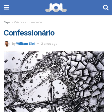
Capa
Crônicas do meio-fio
Confessionário
by
William Eloi
2 anos ago