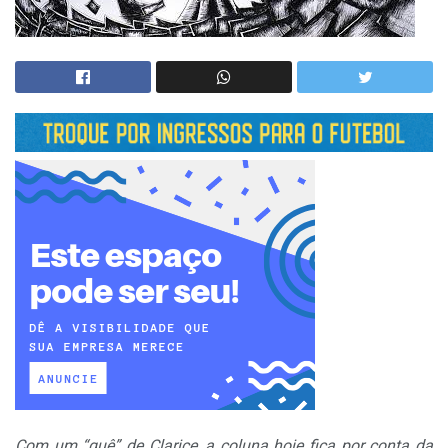
Com um “quê” de Clarice, a coluna hoie fica por conta da