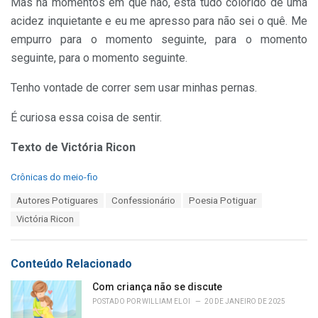
Mas há momentos em que não, está tudo colorido de uma
acidez inquietante e eu me apresso para não sei o quê. Me
empurro para o momento seguinte, para o momento
seguinte, para o momento seguinte.
Tenho vontade de correr sem usar minhas pernas.
É curiosa essa coisa de sentir.
Texto de Victória Ricon
C
Crônicas do meio-fio
a
T
Autores Potiguares
Confessionário
Poesia Potiguar
t
a
e
Victória Ricon
g
g
s
o
:
r
Conteúdo Relacionado
i
e
Com criança não se discute
s
POSTADO POR
WILLIAM ELOI
20 DE JANEIRO DE 2025
: