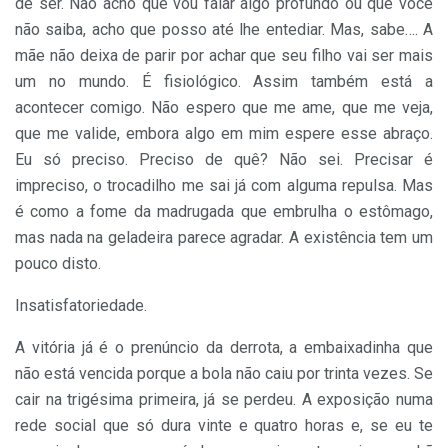
de ser. Não acho que vou falar algo profundo ou que você
não saiba, acho que posso até lhe entediar. Mas, sabe…. A
mãe não deixa de parir por achar que seu filho vai ser mais
um no mundo. É fisiológico. Assim também está a
acontecer comigo. Não espero que me ame, que me veja,
que me valide, embora algo em mim espere esse abraço.
Eu só preciso. Preciso de quê? Não sei. Precisar é
impreciso, o trocadilho me sai já com alguma repulsa. Mas
é como a fome da madrugada que embrulha o estômago,
mas nada na geladeira parece agradar. A existência tem um
pouco disto.
Insatisfatoriedade.
A vitória já é o prenúncio da derrota, a embaixadinha que
não está vencida porque a bola não caiu por trinta vezes. Se
cair na trigésima primeira, já se perdeu. A exposição numa
rede social que só dura vinte e quatro horas e, se eu te