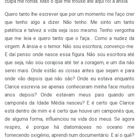
culpa me ronda. Mas o que me trouxe até aqui foi a ânsia.
Quero tanto lhe escrever que por um momento me faço crer
que tenho algo a dizer. Não tenho. Me sinto um tanto
patética e talvez a vida seja isso mesmo. Tenho vergonha
que me leia e quero tanto que o faça… Como a nudez da
virgem. A ânsia e o temor. Não sou escritora, convenço-me.
E daí penso onde nasce essa figura. Não sou escritora até
que seja, não sou corajosa até ter a coragem, e um dia não
serei mais. Onde estão as coisas antes que sejam e para
onde vão depois que não são? Onde eu estava enquanto
Clarice escrevia se apenas conheceram minha face muitos
anos depois? Onde estavam meus pais quando um
camponês da Idade Média nasceu? E é certo que Clarice
está dentro de mim e é certo que houve um camponês que,
de alguma forma, influenciou na vida dos meus. Se agora
respiro, é porque há diatomáceas no oceano me
fornecendo oxigênio, aprendi num documentário. E aí o quê?