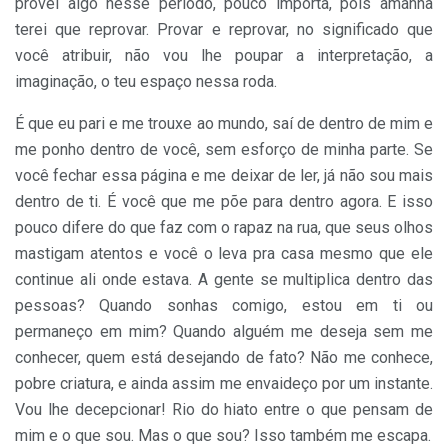
provei algo nesse período, pouco importa, pois amanhã
terei que reprovar. Provar e reprovar, no significado que
você atribuir, não vou lhe poupar a interpretação, a
imaginação, o teu espaço nessa roda.
É que eu pari e me trouxe ao mundo, saí de dentro de mim e
me ponho dentro de você, sem esforço de minha parte. Se
você fechar essa página e me deixar de ler, já não sou mais
dentro de ti. É você que me põe para dentro agora. E isso
pouco difere do que faz com o rapaz na rua, que seus olhos
mastigam atentos e você o leva pra casa mesmo que ele
continue ali onde estava. A gente se multiplica dentro das
pessoas? Quando sonhas comigo, estou em ti ou
permaneço em mim? Quando alguém me deseja sem me
conhecer, quem está desejando de fato? Não me conhece,
pobre criatura, e ainda assim me envaideço por um instante.
Vou lhe decepcionar! Rio do hiato entre o que pensam de
mim e o que sou. Mas o que sou? Isso também me escapa.