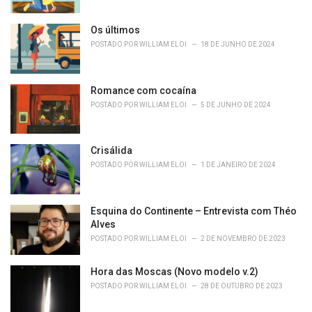
Os últimos
POSTADO POR
WILLIAM ELOI
18 DE JUNHO DE 2024
Romance com cocaína
POSTADO POR
WILLIAM ELOI
5 DE JUNHO DE 2024
Crisálida
POSTADO POR
WILLIAM ELOI
1 DE JANEIRO DE 2024
Esquina do Continente – Entrevista com Théo
Alves
POSTADO POR
WILLIAM ELOI
2 DE NOVEMBRO DE 2023
Hora das Moscas (Novo modelo v.2)
POSTADO POR
WILLIAM ELOI
28 DE OUTUBRO DE 2023