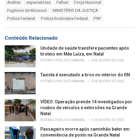
T
Análise
especialistas
Falhas
Força Nacional
t
a
e
Fugitivos de Mossoró
MINISTÉRIO DA JUSTIÇA
g
g
s
Polícia Ferderal
Polícia Rodoviária Federal
PRF
o
:
r
i
e
Conteúdo Relacionado
s
:
Unidade de saúde transfere pacientes após
tiroteio em Mãe Luíza, em Natal
POSTADO POR
LÚCIO AMARAL
6 DE AGOSTO DE 2026
Taxista é executado a tiros no interior do RN
POSTADO POR
LÚCIO AMARAL
6 DE AGOSTO DE 2026
VÍDEO: Operação prende 14 investigados por
roubos de veículos e extorsões na Grande
Natal
POSTADO POR
LÚCIO AMARAL
5 DE AGOSTO DE 2026
Passageiro morre após caminhão bater em
conveniência de posto na Grande Natal