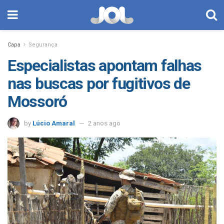
Capa
Segurança
Especialistas apontam falhas
nas buscas por fugitivos de
Mossoró
by
Lúcio Amaral
2 anos ago