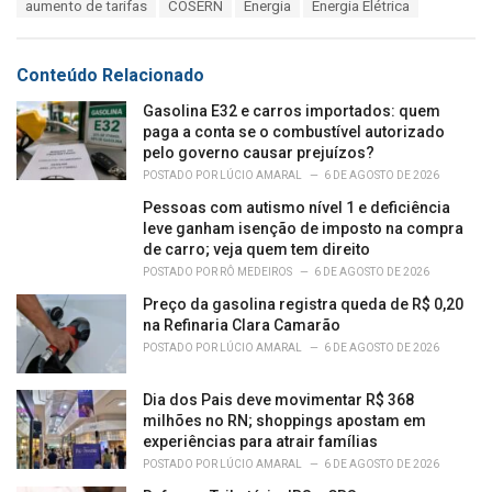
T
aumento de tarifas
COSERN
Energia
Energia Elétrica
t
a
e
g
g
s
o
Conteúdo Relacionado
:
r
i
Gasolina E32 e carros importados: quem
e
paga a conta se o combustível autorizado
s
pelo governo causar prejuízos?
:
POSTADO POR
LÚCIO AMARAL
6 DE AGOSTO DE 2026
Pessoas com autismo nível 1 e deficiência
leve ganham isenção de imposto na compra
de carro; veja quem tem direito
POSTADO POR
RÔ MEDEIROS
6 DE AGOSTO DE 2026
Preço da gasolina registra queda de R$ 0,20
na Refinaria Clara Camarão
POSTADO POR
LÚCIO AMARAL
6 DE AGOSTO DE 2026
Dia dos Pais deve movimentar R$ 368
milhões no RN; shoppings apostam em
experiências para atrair famílias
POSTADO POR
LÚCIO AMARAL
6 DE AGOSTO DE 2026