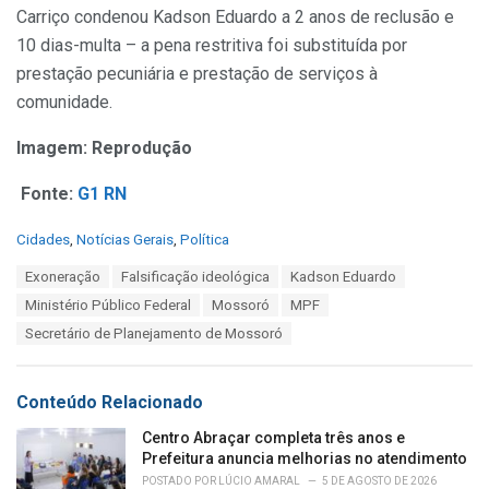
Carriço condenou Kadson Eduardo a 2 anos de reclusão e
10 dias-multa – a pena restritiva foi substituída por
prestação pecuniária e prestação de serviços à
comunidade.
Imagem: Reprodução
Fonte:
G1 RN
C
Cidades
,
Notícias Gerais
,
Política
a
T
Exoneração
Falsificação ideológica
Kadson Eduardo
t
a
e
Ministério Público Federal
Mossoró
MPF
g
g
s
Secretário de Planejamento de Mossoró
o
:
r
i
e
Conteúdo Relacionado
s
:
Centro Abraçar completa três anos e
Prefeitura anuncia melhorias no atendimento
POSTADO POR
LÚCIO AMARAL
5 DE AGOSTO DE 2026