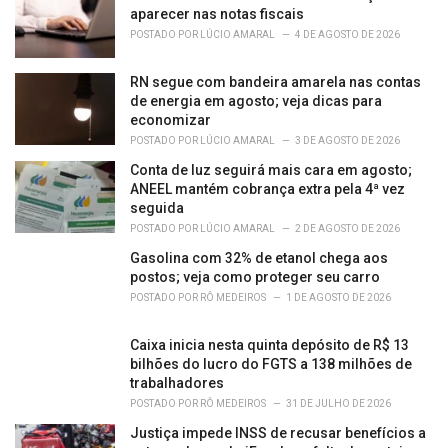
aparecer nas notas fiscais
POSTADO POR
LÚCIO AMARAL
4 DE AGOSTO DE 2026
RN segue com bandeira amarela nas contas
de energia em agosto; veja dicas para
economizar
POSTADO POR
LÚCIO AMARAL
3 DE AGOSTO DE 2026
Conta de luz seguirá mais cara em agosto;
ANEEL mantém cobrança extra pela 4ª vez
seguida
POSTADO POR
LÚCIO AMARAL
2 DE AGOSTO DE 2026
Gasolina com 32% de etanol chega aos
postos; veja como proteger seu carro
POSTADO POR
RÔ MEDEIROS
1 DE AGOSTO DE 2026
Caixa inicia nesta quinta depósito de R$ 13
bilhões do lucro do FGTS a 138 milhões de
trabalhadores
POSTADO POR
RÔ MEDEIROS
31 DE JULHO DE 2026
Justiça impede INSS de recusar benefícios a