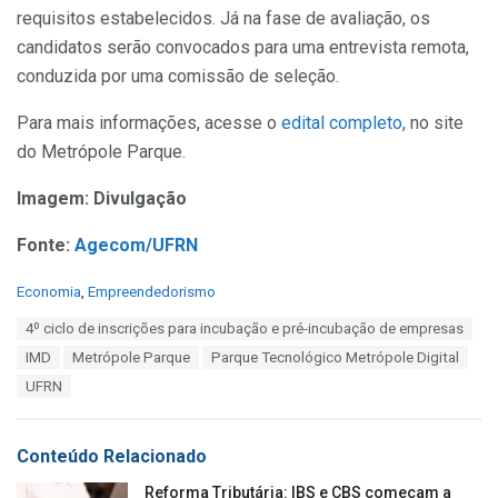
requisitos estabelecidos. Já na fase de avaliação, os
candidatos serão convocados para uma entrevista remota,
conduzida por uma comissão de seleção.
Para mais informações, acesse o
edital completo
, no site
do Metrópole Parque.
Imagem: Divulgação
Fonte:
Agecom/UFRN
C
Economia
,
Empreendedorismo
a
T
4º ciclo de inscrições para incubação e pré-incubação de empresas
t
a
e
IMD
Metrópole Parque
Parque Tecnológico Metrópole Digital
g
g
s
UFRN
o
:
r
i
e
Conteúdo Relacionado
s
:
Reforma Tributária: IBS e CBS começam a