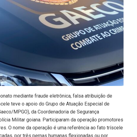
nato mediante fraude eletrônica, falsa atribuição de
scele teve o apoio do Grupo de Atuação Especial de
Gaeco/MPGO), da Coordenadoria de Segurança
olícia Militar goiana. Participaram da operação promotores
res. O nome da operação é uma referência ao fato tríscele
çadas, por três pernas humanas flexionadas ou por