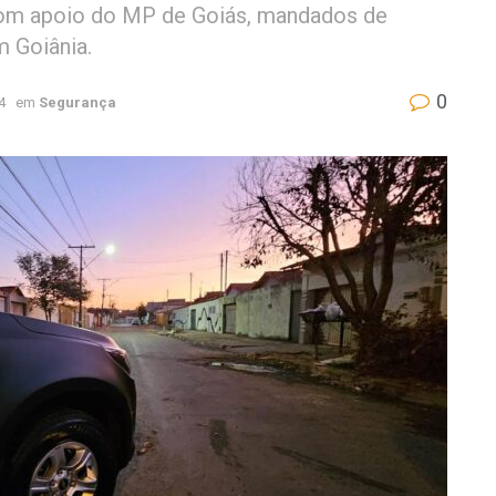
 Com apoio do MP de Goiás, mandados de
 Goiânia.
0
4
em
Segurança