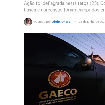
Ação foi deflagrada nesta terça (25).
busca e apreensão foram cumpridos em
Postado por
Lúcio Amaral
25 de junho de 202