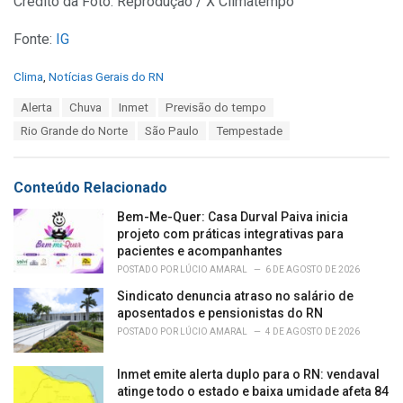
Crédito da Foto: Reprodução / X Climatempo
Fonte:
IG
C
Clima
,
Notícias Gerais do RN
a
T
Alerta
Chuva
Inmet
Previsão do tempo
t
a
e
Rio Grande do Norte
São Paulo
Tempestade
g
g
s
o
:
r
Conteúdo Relacionado
i
e
Bem-Me-Quer: Casa Durval Paiva inicia
s
projeto com práticas integrativas para
:
pacientes e acompanhantes
POSTADO POR
LÚCIO AMARAL
6 DE AGOSTO DE 2026
Sindicato denuncia atraso no salário de
aposentados e pensionistas do RN
POSTADO POR
LÚCIO AMARAL
4 DE AGOSTO DE 2026
Inmet emite alerta duplo para o RN: vendaval
atinge todo o estado e baixa umidade afeta 84