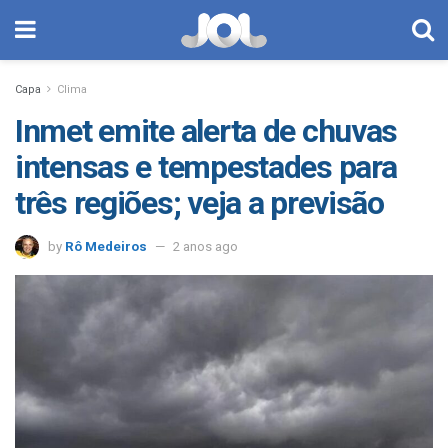
Capa
Clima
Inmet emite alerta de chuvas
intensas e tempestades para
três regiões; veja a previsão
by
Rô Medeiros
2 anos ago