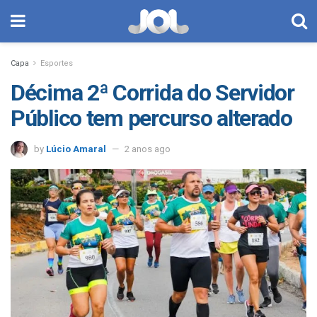
Capa
Esportes
Décima 2ª Corrida do Servidor
Público tem percurso alterado
by
Lúcio Amaral
2 anos ago