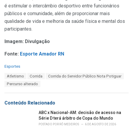
é estimular o intercâmbio desportivo entre funcionários
públicos e comunidade, além de proporcionar mais
qualidade de vida e melhoria da saúde física e mental dos
participantes.
Imagem: Divulgação
Fonte:
Esporte Amador RN
C
Esportes
a
T
Atletismo
Corrida
Corrida do Servidor Público Nota Potiguar
t
a
e
Percurso alterado
g
g
s
o
:
r
Conteúdo Relacionado
i
e
ABC x Nacional-AM: decisão de acesso na
s
Série D terá árbitro de Copa do Mundo
:
POSTADO POR
RÔ MEDEIROS
6 DE AGOSTO DE 2026