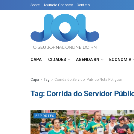
Sobre
Anuncie Conosco
Contato
CAPA
CIDADES
AGENDA RN
ECONOMIA
Capa
Tag
Corrida do Servidor Público Nota Potiguar
Tag:
Corrida do Servidor Públi
ESPORTES