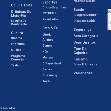
Notícias Gerais
Esportes
Coluna Torta
Crítica Esportiva
Saúde
Crônicas Do
EXTREME
'E Agora Doutor?'
Meio-Fio
Resultados
Esquina Do
Dicas De Saúde
Continente
Fato & Fé
Segurança
Cultura
Geek
Sem Categoria
Cinema
Animes
Seus Direitos
Literatura
Games
Tom Do
Música
HQs
Cajueiro
Programa
Mangás
Turismo
Conexão
O Papai Nerd
Dicas E Roteiros
Teatro
Séries
Variedades
Streaming
Tech
 reservados.