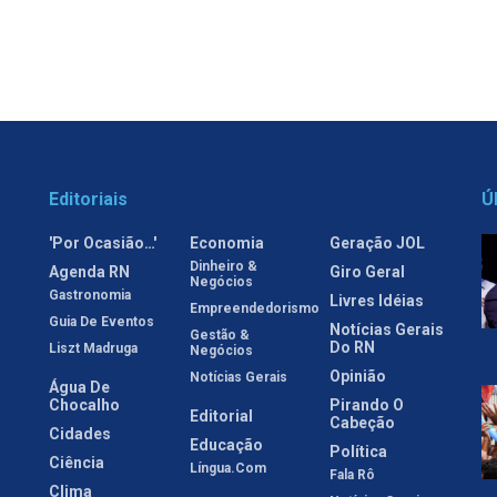
Editoriais
Ú
'Por Ocasião…'
Economia
Geração JOL
Dinheiro &
Agenda RN
Giro Geral
Negócios
Gastronomia
Livres Idéias
Empreendedorismo
Guia De Eventos
Notícias Gerais
Gestão &
Do RN
Liszt Madruga
Negócios
Opinião
Notícias Gerais
Água De
Chocalho
Pirando O
Editorial
Cabeção
Cidades
Educação
Política
Ciência
Língua.com
Fala Rô
Clima