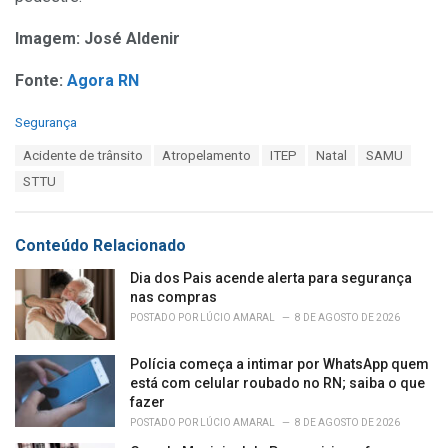
Imagem: José Aldenir
Fonte:
Agora RN
C
Segurança
a
T
Acidente de trânsito
Atropelamento
ITEP
Natal
SAMU
t
a
e
STTU
g
g
s
o
:
r
Conteúdo Relacionado
i
e
Dia dos Pais acende alerta para segurança
s
nas compras
:
POSTADO POR
LÚCIO AMARAL
8 DE AGOSTO DE 2026
Polícia começa a intimar por WhatsApp quem
está com celular roubado no RN; saiba o que
fazer
POSTADO POR
LÚCIO AMARAL
8 DE AGOSTO DE 2026