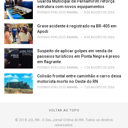
Guarda Municipal de Parnamirim reforça
estrutura com novos equipamentos
POSTADO POR
LÚCIO AMARAL
8 DE AGOSTO DE 2026
Grave acidente é registrado na BR-405 em
Apodi
POSTADO POR
LÚCIO AMARAL
8 DE AGOSTO DE 2026
Suspeito de aplicar golpes em venda de
passeios turísticos em Ponta Negra é preso
em flagrante
POSTADO POR
LÚCIO AMARAL
7 DE AGOSTO DE 2026
Colisão frontal entre caminhão e carro deixa
motorista morto no Oeste do RN
POSTADO POR
LÚCIO AMARAL
7 DE AGOSTO DE 2026
VOLTAR AO TOPO
© 2018 JOL RN - O Seu Jornal Online do RN. Todos os direitos
reservados.