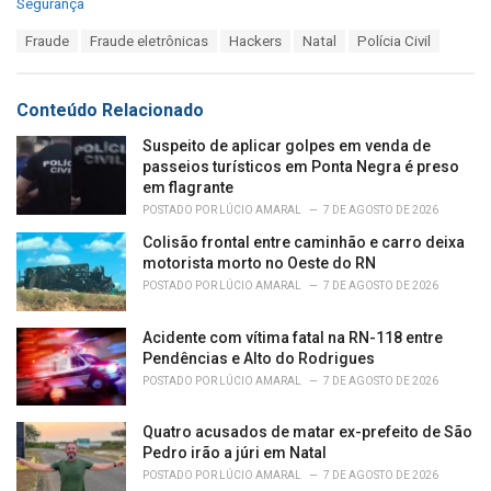
C
Segurança
a
T
Fraude
Fraude eletrônicas
Hackers
Natal
Polícia Civil
t
a
e
g
g
s
o
Conteúdo Relacionado
:
r
i
Suspeito de aplicar golpes em venda de
e
passeios turísticos em Ponta Negra é preso
s
em flagrante
:
POSTADO POR
LÚCIO AMARAL
7 DE AGOSTO DE 2026
Colisão frontal entre caminhão e carro deixa
motorista morto no Oeste do RN
POSTADO POR
LÚCIO AMARAL
7 DE AGOSTO DE 2026
Acidente com vítima fatal na RN-118 entre
Pendências e Alto do Rodrigues
POSTADO POR
LÚCIO AMARAL
7 DE AGOSTO DE 2026
Quatro acusados de matar ex-prefeito de São
Pedro irão a júri em Natal
POSTADO POR
LÚCIO AMARAL
7 DE AGOSTO DE 2026