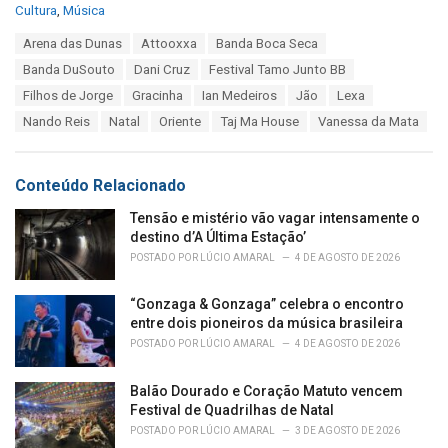
C
Cultura
,
Música
a
T
Arena das Dunas
Attooxxa
Banda Boca Seca
t
a
e
Banda DuSouto
Dani Cruz
Festival Tamo Junto BB
g
g
s
Filhos de Jorge
Gracinha
Ian Medeiros
Jão
Lexa
o
:
r
Nando Reis
Natal
Oriente
Taj Ma House
Vanessa da Mata
i
e
s
Conteúdo Relacionado
:
Tensão e mistério vão vagar intensamente o
destino d’A Última Estação’
POSTADO POR
LÚCIO AMARAL
4 DE AGOSTO DE 2026
“Gonzaga & Gonzaga” celebra o encontro
entre dois pioneiros da música brasileira
POSTADO POR
LÚCIO AMARAL
4 DE AGOSTO DE 2026
Balão Dourado e Coração Matuto vencem
Festival de Quadrilhas de Natal
POSTADO POR
LÚCIO AMARAL
3 DE AGOSTO DE 2026