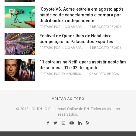
‘Coyote VS. Acme’ estreia em agosto após
histórico de cancelamento e compra por
distribuidora independente
POSTADO POR
LÚCIO AMARAL
2 DE AGOSTO DE 2026
Festival de Quadrilhas de Natal abre
competição no Palácio dos Esportes
POSTADO POR
LÚCIO AMARAL
1 DE AGOSTO DE 2026
11 estreias na Netflix para assistir neste fim
de semana, 01 e 02 de agosto
POSTADO POR
RÔ MEDEIROS
1 DE AGOSTO DE 2026
VOLTAR AO TOPO
© 2018 JOL RN - O Seu Jornal Online do RN. Todos os direitos
reservados.