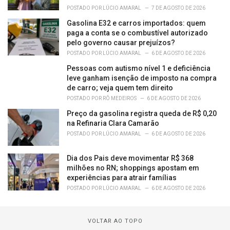
POSTADO POR
LÚCIO AMARAL
7 DE AGOSTO DE 2026
Gasolina E32 e carros importados: quem
paga a conta se o combustível autorizado
pelo governo causar prejuízos?
POSTADO POR
LÚCIO AMARAL
6 DE AGOSTO DE 2026
Pessoas com autismo nível 1 e deficiência
leve ganham isenção de imposto na compra
de carro; veja quem tem direito
POSTADO POR
RÔ MEDEIROS
6 DE AGOSTO DE 2026
Preço da gasolina registra queda de R$ 0,20
na Refinaria Clara Camarão
POSTADO POR
LÚCIO AMARAL
6 DE AGOSTO DE 2026
Dia dos Pais deve movimentar R$ 368
milhões no RN; shoppings apostam em
experiências para atrair famílias
POSTADO POR
LÚCIO AMARAL
6 DE AGOSTO DE 2026
VOLTAR AO TOPO