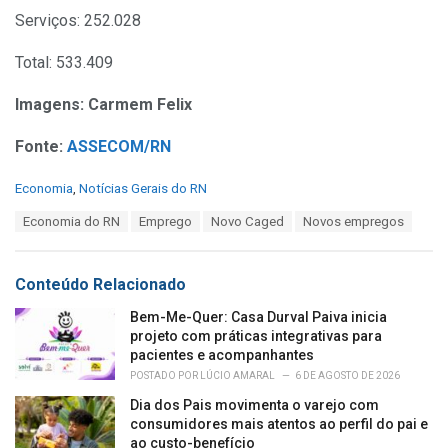
Serviços: 252.028
Total: 533.409
Imagens: Carmem Felix
Fonte:
ASSECOM/RN
C
Economia
,
Notícias Gerais do RN
a
T
Economia do RN
Emprego
Novo Caged
Novos empregos
t
a
e
g
g
s
o
Conteúdo Relacionado
:
r
i
Bem-Me-Quer: Casa Durval Paiva inicia
e
projeto com práticas integrativas para
s
pacientes e acompanhantes
:
POSTADO POR
LÚCIO AMARAL
6 DE AGOSTO DE 2026
Dia dos Pais movimenta o varejo com
consumidores mais atentos ao perfil do pai e
ao custo-benefício