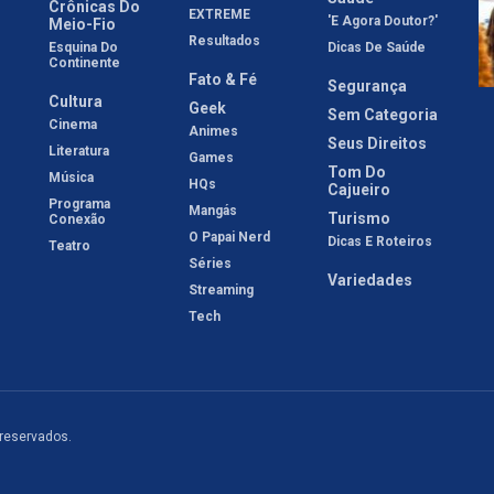
Crônicas Do
EXTREME
'E Agora Doutor?'
Meio-Fio
Resultados
Esquina Do
Dicas De Saúde
Continente
Fato & Fé
Segurança
Cultura
Geek
Sem Categoria
Cinema
Animes
Seus Direitos
Literatura
Games
Tom Do
Música
HQs
Cajueiro
Programa
Mangás
Turismo
Conexão
O Papai Nerd
Dicas E Roteiros
Teatro
Séries
Variedades
Streaming
Tech
 reservados.