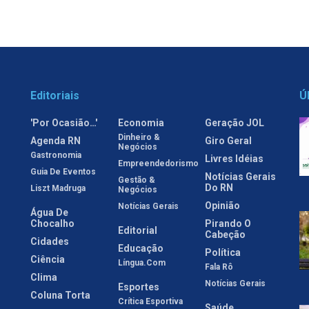
Editoriais
Ú
'Por Ocasião…'
Economia
Geração JOL
Dinheiro &
Agenda RN
Giro Geral
Negócios
Gastronomia
Livres Idéias
Empreendedorismo
Guia De Eventos
Notícias Gerais
Gestão &
Do RN
Liszt Madruga
Negócios
Opinião
Notícias Gerais
Água De
Chocalho
Pirando O
Editorial
Cabeção
Cidades
Educação
Política
Ciência
Língua.com
Fala Rô
Clima
Notícias Gerais
Esportes
Coluna Torta
Crítica Esportiva
Saúde