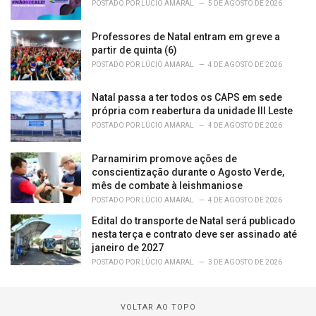
POSTADO POR
LÚCIO AMARAL
5 DE AGOSTO DE 2026
Professores de Natal entram em greve a
partir de quinta (6)
POSTADO POR
LÚCIO AMARAL
4 DE AGOSTO DE 2026
Natal passa a ter todos os CAPS em sede
própria com reabertura da unidade III Leste
POSTADO POR
LÚCIO AMARAL
4 DE AGOSTO DE 2026
Parnamirim promove ações de
conscientização durante o Agosto Verde,
mês de combate à leishmaniose
POSTADO POR
LÚCIO AMARAL
4 DE AGOSTO DE 2026
Edital do transporte de Natal será publicado
nesta terça e contrato deve ser assinado até
janeiro de 2027
POSTADO POR
LÚCIO AMARAL
3 DE AGOSTO DE 2026
VOLTAR AO TOPO