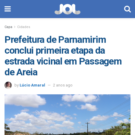
Capa
Cidades
Prefeitura de Parnamirim
conclui primeira etapa da
estrada vicinal em Passagem
de Areia
by
Lúcio Amaral
2 anos ago