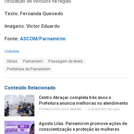
circulação de veículos na região.
Texto: Fernanda Quevedo
Imagens: Victor Eduardo
Fonte:
ASCOM/Parnamirim
C
Cidades
a
T
Obras
Parnamirim
Passagem de Areia
t
a
e
Prefeitura de Parnamirim
g
g
s
o
:
r
Conteúdo Relacionado
i
e
Centro Abraçar completa três anos e
s
Prefeitura anuncia melhorias no atendimento
:
POSTADO POR
LÚCIO AMARAL
5 DE AGOSTO DE 2026
Agosto Lilás: Parnamirim promove ações de
conscientização e proteção às mulheres