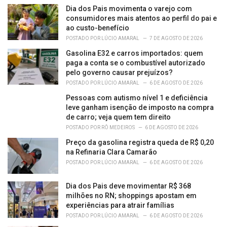
e
Dia dos Pais movimenta o varejo com
s
consumidores mais atentos ao perfil do pai e
:
ao custo-benefício
POSTADO POR
LÚCIO AMARAL
7 DE AGOSTO DE 2026
Gasolina E32 e carros importados: quem
paga a conta se o combustível autorizado
pelo governo causar prejuízos?
POSTADO POR
LÚCIO AMARAL
6 DE AGOSTO DE 2026
Pessoas com autismo nível 1 e deficiência
leve ganham isenção de imposto na compra
de carro; veja quem tem direito
POSTADO POR
RÔ MEDEIROS
6 DE AGOSTO DE 2026
Preço da gasolina registra queda de R$ 0,20
na Refinaria Clara Camarão
POSTADO POR
LÚCIO AMARAL
6 DE AGOSTO DE 2026
Dia dos Pais deve movimentar R$ 368
milhões no RN; shoppings apostam em
experiências para atrair famílias
POSTADO POR
LÚCIO AMARAL
6 DE AGOSTO DE 2026