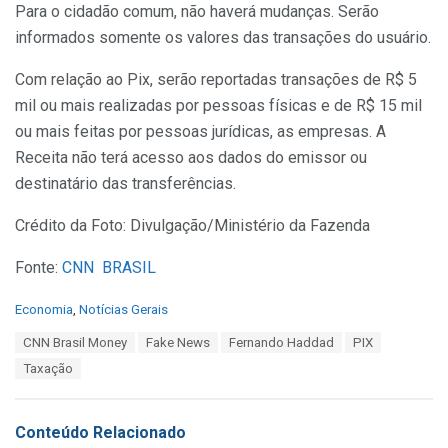
Para o cidadão comum, não haverá mudanças. Serão
informados somente os valores das transações do usuário.
Com relação ao Pix, serão reportadas transações de R$ 5
mil ou mais realizadas por pessoas físicas e de R$ 15 mil
ou mais feitas por pessoas jurídicas, as empresas. A
Receita não terá acesso aos dados do emissor ou
destinatário das transferências.
Crédito da Foto: Divulgação/Ministério da Fazenda
Fonte:
CNN BRASIL
C
Economia
,
Notícias Gerais
a
T
CNN Brasil Money
Fake News
Fernando Haddad
PIX
t
a
e
Taxação
g
g
s
o
:
r
Conteúdo Relacionado
i