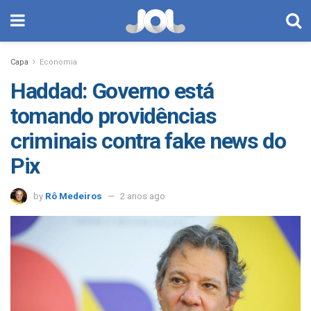
Capa
Economia
Haddad: Governo está
tomando providências
criminais contra fake news do
Pix
by
Rô Medeiros
2 anos ago