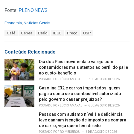
Fonte:
PLENO.NEWS
C
Economia
,
Notícias Gerais
a
T
Café
Cepea
Esalq
IBGE
Preço
USP
t
a
e
g
g
s
o
Conteúdo Relacionado
:
r
i
Dia dos Pais movimenta o varejo com
e
consumidores mais atentos ao perfil do pai e
s
ao custo-benefício
:
POSTADO POR
LÚCIO AMARAL
7 DE AGOSTO DE 2026
Gasolina E32 e carros importados: quem
paga a conta se o combustível autorizado
pelo governo causar prejuízos?
POSTADO POR
LÚCIO AMARAL
6 DE AGOSTO DE 2026
Pessoas com autismo nível 1 e deficiência
leve ganham isenção de imposto na compra
de carro; veja quem tem direito
POSTADO POR
RÔ MEDEIROS
6 DE AGOSTO DE 2026