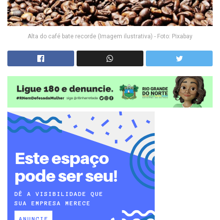
Alta do café bate recorde (Imagem ilustrativa) - Foto: Pixabay