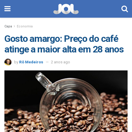
Capa
Economia
Gosto amargo: Preço do café
atinge a maior alta em 28 anos
by
Rô Medeiros
2 anos ago