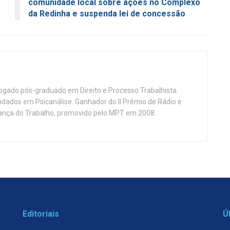
comunidade local sobre ações no Complexo
da Redinha e suspenda lei de concessão
vogado pós-graduado em Direito e Processo Trabalhista.
ndados em Psicanálise. Ganhador do II Prêmio de Rádio e
nça do Trabalho, promovido pelo MPT em 2008.
Editoriais
Ú