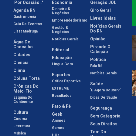
'Por Ocasião…'
Economia
Geração JOL
Dinheiro &
Agenda RN
Giro Geral
Negócios
Gastronomia
Livres Idéias
Empreendedorismo
Guia De Eventos
Notícias Gerais
Gestão &
Do RN
Liszt Madruga
Negócios
Opinião
Notícias Gerais
Água De
Chocalho
Pirando O
Editorial
Cabeção
Cidades
Educação
Política
Ciência
Língua.com
Fala Rô
Clima
Notícias Gerais
Esportes
Coluna Torta
Crítica Esportiva
Saúde
Crônicas Do
EXTREME
'E Agora Doutor?'
Meio-Fio
Resultados
Esquina Do
Dicas De Saúde
Continente
Fato & Fé
Segurança
Cultura
Geek
Sem Categoria
Cinema
Animes
Seus Direitos
Literatura
Games
Tom Do
Música
HQs