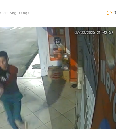
0
5
em
Segurança