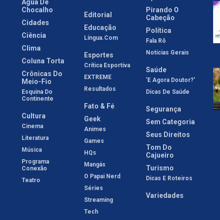
Água De
Chocalho
Pirando O
Editorial
Cabeção
Cidades
Educação
Política
Ciência
Língua.com
Fala Rô
Clima
Notícias Gerais
Esportes
Coluna Torta
Crítica Esportiva
Saúde
Crônicas Do
EXTREME
'E Agora Doutor?'
Meio-Fio
Resultados
Esquina Do
Dicas De Saúde
Continente
Fato & Fé
Segurança
Cultura
Geek
Sem Categoria
Cinema
Animes
Seus Direitos
Literatura
Games
Tom Do
Música
HQs
Cajueiro
Programa
Mangás
Turismo
Conexão
O Papai Nerd
Dicas E Roteiros
Teatro
Séries
Variedades
Streaming
Tech