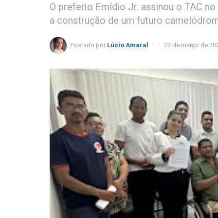
O prefeito Emídio Jr. assinou o TAC no 
a construção de um futuro camelódro
Postado por
Lúcio Amaral
22 de março de 20