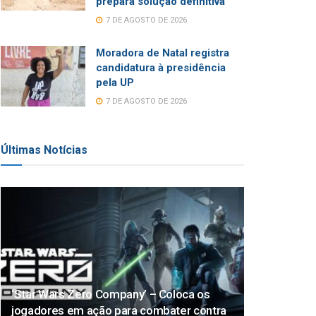
prepara solução definitiva
7 DE AGOSTO DE 2026
Moradora de Natal registra
candidatura à presidência
pela UP
7 DE AGOSTO DE 2026
Últimas Notícias
‘Star Wars Zero Company’ – Coloca os
jogadores em ação para combater contra