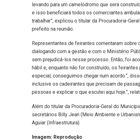
levando para um camelódromo que será construí
e isso beneficiará todos os comerciantes ambula
trabalhar”, explicou o titular da Procuradoria-Ge
prefeito na reunião.
Representantes de feirantes comentaram sobre o a
dialogando com a gestão e com o Ministério Púb
sem prejudicá-los nesse processo. Então, foi a
hábil e, enquanto não for construído, os feirant
especial, conseguimos chegar num acordo.”, disse
inclusive os cadeirantes que precisam de passag
pessoas e explicar o que escutei aqui hoje.”, rel
Além do titular da Procuradoria-Geral do Municíp
secretários Billy Jean (Meio Ambiente e Urbanismo
Aguiar (Infraestrutura).
Imagem: Reprodução