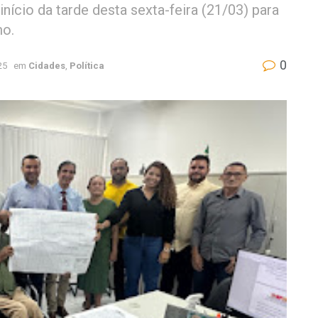
início da tarde desta sexta-feira (21/03) para
mo.
0
25
em
Cidades
,
Política