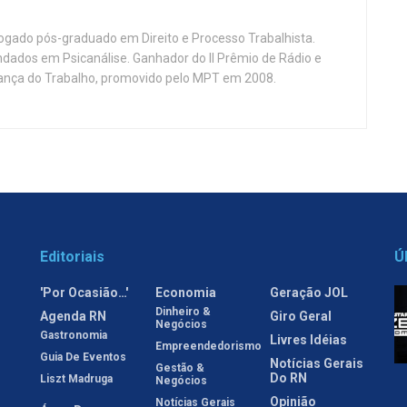
vogado pós-graduado em Direito e Processo Trabalhista.
ndados em Psicanálise. Ganhador do II Prêmio de Rádio e
nça do Trabalho, promovido pelo MPT em 2008.
Editoriais
Ú
'Por Ocasião…'
Economia
Geração JOL
Dinheiro &
Agenda RN
Giro Geral
Negócios
Gastronomia
Livres Idéias
Empreendedorismo
Guia De Eventos
Notícias Gerais
Gestão &
Do RN
Liszt Madruga
Negócios
Opinião
Notícias Gerais