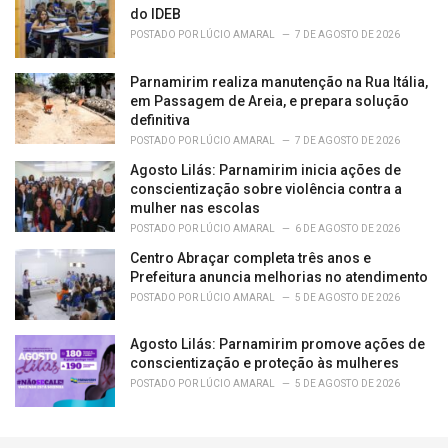
do IDEB
POSTADO POR
LÚCIO AMARAL
7 DE AGOSTO DE 2026
Parnamirim realiza manutenção na Rua Itália,
em Passagem de Areia, e prepara solução
definitiva
POSTADO POR
LÚCIO AMARAL
7 DE AGOSTO DE 2026
Agosto Lilás: Parnamirim inicia ações de
conscientização sobre violência contra a
mulher nas escolas
POSTADO POR
LÚCIO AMARAL
6 DE AGOSTO DE 2026
Centro Abraçar completa três anos e
Prefeitura anuncia melhorias no atendimento
POSTADO POR
LÚCIO AMARAL
5 DE AGOSTO DE 2026
Agosto Lilás: Parnamirim promove ações de
conscientização e proteção às mulheres
POSTADO POR
LÚCIO AMARAL
5 DE AGOSTO DE 2026