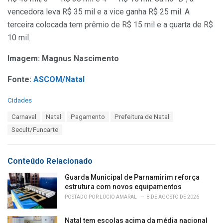
vencedora leva R$ 35 mil e a vice ganha R$ 25 mil. A
terceira colocada tem prêmio de R$ 15 mil e a quarta de R$
10 mil.
Imagem: Magnus Nascimento
Fonte:
ASCOM/Natal
C
Cidades
a
T
Carnaval
Natal
Pagamento
Prefeitura de Natal
t
a
e
Secult/Funcarte
g
g
s
o
:
r
Conteúdo Relacionado
i
e
Guarda Municipal de Parnamirim reforça
s
estrutura com novos equipamentos
:
POSTADO POR
LÚCIO AMARAL
8 DE AGOSTO DE 2026
Natal tem escolas acima da média nacional