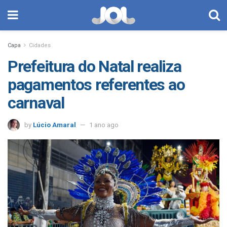
Capa
Cidades
Prefeitura do Natal realiza
pagamentos referentes ao
carnaval
by
Lúcio Amaral
1 ano ago