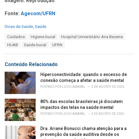
Imagem: Reprodução
Fonte:
Agecom/UFRN
C
Dicas de Saúde
,
Saúde
a
T
Cuidados
Higiene bucal
Hospital Universitário Ana Bezerra
t
a
e
HUAB
Saúde bucal
UFRN
g
g
s
o
:
r
Conteúdo Relacionado
i
e
Hiperconectividade: quando o excesso de
s
conexão começa a afetar a saúde mental
:
POSTADO POR
LÚCIO AMARAL
5 DE AGOSTO DE 2026
80% das escolas brasileiras já discutem
impactos das telas na saúde mental
POSTADO POR
LÚCIO AMARAL
5 DE AGOSTO DE 2026
Dra. Ariane Bonucci chama atenção para a
prevenção da saúde auditiva desde os