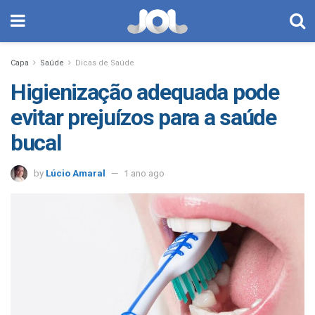
Capa
Saúde
Dicas de Saúde
Higienização adequada pode
evitar prejuízos para a saúde
bucal
by
Lúcio Amaral
1 ano ago