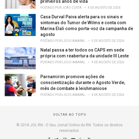
primeiros anos de vida
POSTADO POR
JOÃO COSTA
4 DE AGOSTO DE 2026
Casa Durval Paiva alerta para os sinais e
sintomas do Tumor de Wilms e conta com
Marina Elali como porta-voz da campanha de
agosto
POSTADO POR
LÚCIO AMARAL
5 DE AGOSTO DE 2026
Natal passa a ter todos os CAPS em sede
própria com reabertura da unidade III Leste
POSTADO POR
LÚCIO AMARAL
4 DE AGOSTO DE 2026
Parnamirim promove ações de
conscientização durante o Agosto Verde,
mês de combate à leishmaniose
POSTADO POR
LÚCIO AMARAL
4 DE AGOSTO DE 2026
VOLTAR AO TOPO
© 2018 JOL RN - O Seu Jornal Online do RN. Todos os direitos
reservados.