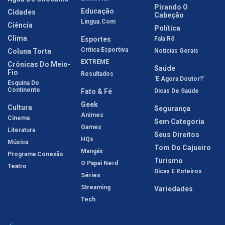
Pirando O
Educação
Cidades
Cabeção
Língua.com
Ciência
Política
Clima
Esportes
Fala Rô
Crítica Esportiva
Coluna Torta
Notícias Gerais
EXTREME
Crônicas Do Meio-
Saúde
Fio
Resultados
'E Agora Doutor?'
Esquina Do
Continente
Fato & Fé
Dicas De Saúde
Geek
Cultura
Segurança
Animes
Cinema
Sem Categoria
Games
Literatura
Seus Direitos
HQs
Música
Tom Do Cajueiro
Mangás
Programa Conexão
Turismo
O Papai Nerd
Teatro
Dicas E Roteiros
Séries
Streaming
Variedades
Tech