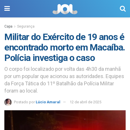
Capa
Segurança
Militar do Exército de 19 anos é
encontrado morto em Macaíba.
Polícia investiga o caso
O corpo foi localizado por volta das 4h30 da manhã
por um popular que acionou as autoridades. Equipes
da Força Tática do 11º Batalhão da Polícia Militar
foram ao local.
Postado por
Lúcio Amaral
12 de abril de 2025