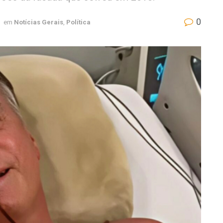
0
em
Notícias Gerais
,
Política