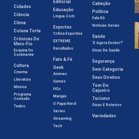
Editorial
Cabeção
Cidades
Educação
Política
Ciência
Língua.com
Fala Rô
Clima
Notícias Gerais
Esportes
Coluna Torta
Crítica Esportiva
Saúde
Crônicas Do
EXTREME
'E Agora Doutor?'
Meio-Fio
Resultados
Esquina Do
Dicas De Saúde
Continente
Fato & Fé
Segurança
Cultura
Geek
Sem Categoria
Cinema
Animes
Seus Direitos
Literatura
Games
Tom Do
Música
HQs
Cajueiro
Programa
Mangás
Turismo
Conexão
O Papai Nerd
Dicas E Roteiros
Teatro
Séries
Variedades
Streaming
Tech