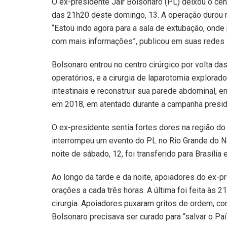
O ex-presidente Jair Bolsonaro (PL) deixou o centr
das 21h20 deste domingo, 13. A operação durou 
“Estou indo agora para a sala de extubação, onde
com mais informações”, publicou em suas redes s
Bolsonaro entrou no centro cirúrgico por volta 
operatórios, e a cirurgia de laparotomia explorad
intestinais e reconstruir sua parede abdominal,
em 2018, em atentado durante a campanha presid
O ex-presidente sentia fortes dores na região do
interrompeu um evento do PL no Rio Grande do Nor
noite de sábado, 12, foi transferido para Brasíli
Ao longo da tarde e da noite, apoiadores do ex-pr
orações a cada três horas. A última foi feita às 2
cirurgia. Apoiadores puxaram gritos de ordem, com
Bolsonaro precisava ser curado para “salvar o Paí