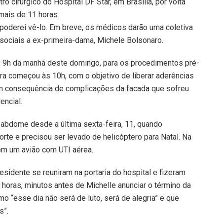
o cirúrgico do Hospital DF Star, em Brasília, por volta
mais de 11 horas.
 poderei vê-lo. Em breve, os médicos darão uma coletiva
ociais a ex-primeira-dama, Michele Bolsonaro.
das 9h da manhã deste domingo, para os procedimentos pré-
ora começou às 10h, com o objetivo de liberar aderências
 em consequência de complicações da facada que sofreu
encial.
 abdome desde a última sexta-feira, 11, quando
te e precisou ser levado de helicóptero para Natal. Na
a em um avião com UTI aérea.
esidente se reuniram na portaria do hospital e fizeram
1 horas, minutos antes de Michelle anunciar o término da
o “esse dia não será de luto, será de alegria” e que
s”.