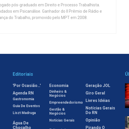
vogado pós-graduado em Direito e Processo Trabalhista.
ndados em Psicanálise. Ganhador do II Prêmio de Rádio e
nça do Trabalho, promovido pelo MPT em 2008.
Editoriais
Ú
'Por Ocasião…'
Economia
Geração JOL
Dinheiro &
Agenda RN
Giro Geral
Negócios
Gastronomia
Livres Idéias
Empreendedorismo
Guia De Eventos
Notícias Gerais
Gestão &
Do RN
Liszt Madruga
Negócios
Opinião
Notícias Gerais
Água De
Chocalho
Pirando O