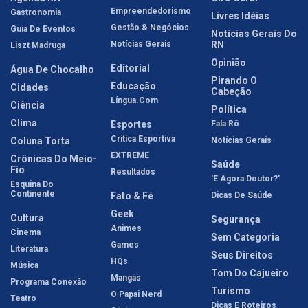
Empreendedorismo
Gastronomia
Livres Idéias
Gestão & Negócios
Guia De Eventos
Notícias Gerais Do
Notícias Gerais
RN
Liszt Madruga
Opinião
Editorial
Água De Chocalho
Pirando O
Educação
Cidades
Cabeção
Língua.com
Ciência
Política
Clima
Esportes
Fala Rô
Crítica Esportiva
Coluna Torta
Notícias Gerais
EXTREME
Crônicas Do Meio-
Saúde
Fio
Resultados
'E Agora Doutor?'
Esquina Do
Continente
Fato & Fé
Dicas De Saúde
Geek
Cultura
Segurança
Animes
Cinema
Sem Categoria
Games
Literatura
Seus Direitos
HQs
Música
Tom Do Cajueiro
Mangás
Programa Conexão
Turismo
O Papai Nerd
Teatro
Dicas E Roteiros