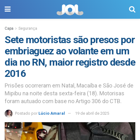
Capa
Segurança
Sete motoristas são presos por
embriaguez ao volante em um
dia no RN, maior registro desde
2016
Prisões ocorreram em Natal, Macaíba e São José de
Mipibu na noite desta sexta-feira (18). Motorisas
foram autuado com base no Artigo 306 do CTB.
Postado por
Lúcio Amaral
19 de abril de 2025