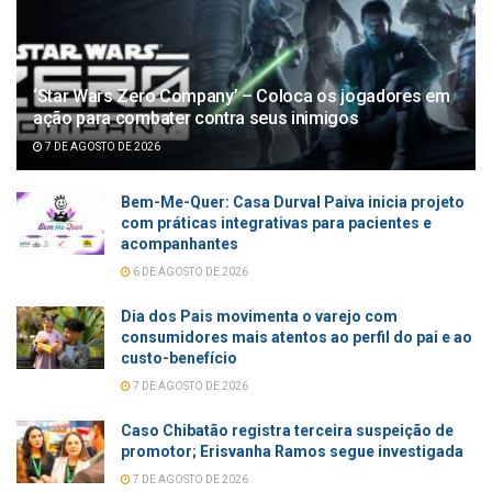
‘Star Wars Zero Company’ – Coloca os jogadores em
ação para combater contra seus inimigos
7 DE AGOSTO DE 2026
Bem-Me-Quer: Casa Durval Paiva inicia projeto
com práticas integrativas para pacientes e
acompanhantes
6 DE AGOSTO DE 2026
Dia dos Pais movimenta o varejo com
consumidores mais atentos ao perfil do pai e ao
custo-benefício
7 DE AGOSTO DE 2026
Caso Chibatão registra terceira suspeição de
promotor; Erisvanha Ramos segue investigada
7 DE AGOSTO DE 2026