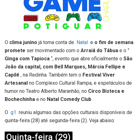
O
clima junino
já toma conta de
Natal
e
o fim de semana
promete
ser movimentado com o
Arraiá do Tábua
e o ”
Ginga com Tapioca
“, evento que abre oficialmente o
São
João da capital, com
Bell Marques, Márcia Fellipe e
Capilé
, na Redinha. Também tem o
Festival Viver
Artesanal
no Complexo Cultural Rampa, e espetáculos de
humor no Teatro Alberto Maranhão, no
Circo Bisteca e
Bochechinha
e no
Natal Comedy Club
.
O
g1
reuniu algumas das opções culturais disponíveis de
quinta-feira (28) até segunda-feira (2). Veja abaixo:
Quinta-feira (29)