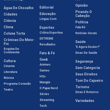
Opinião
Editorial
Água De Chocalho
Pirando O
Educação
Cidades
Cabeção
Língua.com
Ciência
Política
Clima
Esportes
Fala Rô
Crítica Esportiva
Coluna Torta
Notícias Gerais
EXTREME
Crônicas Do Meio-
Saúde
Fio
Resultados
'E Agora Doutor?'
Esquina Do
Continente
Fato & Fé
Dicas De Saúde
Geek
Cultura
Segurança
Animes
Cinema
Sem Categoria
Games
Literatura
Seus Direitos
HQs
Música
Tom Do Cajueiro
Mangás
Programa Conexão
Turismo
O Papai Nerd
Teatro
Dicas E Roteiros
Séries
Streaming
Variedades
Tech