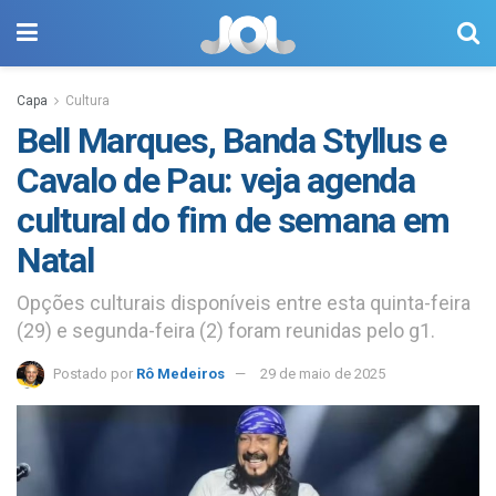
Capa
Cultura
Bell Marques, Banda Styllus e
Cavalo de Pau: veja agenda
cultural do fim de semana em
Natal
Opções culturais disponíveis entre esta quinta-feira
(29) e segunda-feira (2) foram reunidas pelo g1.
Postado por
Rô Medeiros
29 de maio de 2025