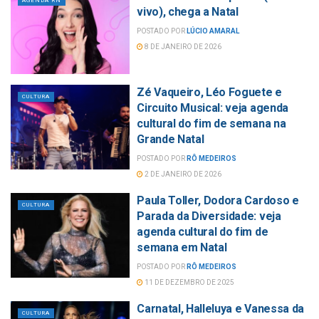
AGENDA RN
vivo), chega a Natal
POSTADO POR
LÚCIO AMARAL
8 DE JANEIRO DE 2026
Zé Vaqueiro, Léo Foguete e
CULTURA
Circuito Musical: veja agenda
cultural do fim de semana na
Grande Natal
POSTADO POR
RÔ MEDEIROS
2 DE JANEIRO DE 2026
Paula Toller, Dodora Cardoso e
CULTURA
Parada da Diversidade: veja
agenda cultural do fim de
semana em Natal
POSTADO POR
RÔ MEDEIROS
11 DE DEZEMBRO DE 2025
Carnatal, Halleluya e Vanessa da
CULTURA