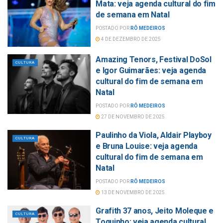
Mata: veja agenda cultural do fim
de semana em Natal
POSTADO POR
RÔ MEDEIROS
4 DE DEZEMBRO DE 2025
Amazing Tenors, Festival DoSol
CULTURA
e Igor Guimarães: veja agenda
cultural do fim de semana em
Natal
POSTADO POR
RÔ MEDEIROS
27 DE NOVEMBRO DE 2025
Paulinho da Viola, Aldair Playboy
CULTURA
e Bruna Louise: veja agenda
cultural do fim de semana em
Natal
POSTADO POR
RÔ MEDEIROS
13 DE NOVEMBRO DE 2025
Grafith 37 anos, Jeito Moleque e
CULTURA
Toquinho: veja agenda cultural