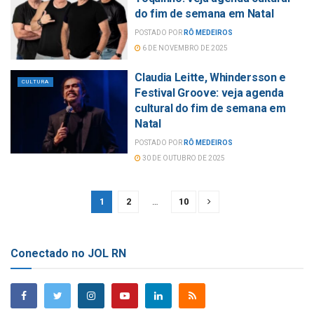
do fim de semana em Natal
POSTADO POR
RÔ MEDEIROS
6 DE NOVEMBRO DE 2025
Claudia Leitte, Whindersson e
CULTURA
Festival Groove: veja agenda
cultural do fim de semana em
Natal
POSTADO POR
RÔ MEDEIROS
30 DE OUTUBRO DE 2025
1
2
…
10
Conectado no JOL RN