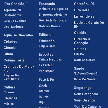
'Por Ocasião…'
Economia
Geração JOL
Dinheiro & Negócios
Agenda RN
Giro Geral
Empreendedorismo
Gastronomia
Livres Idéias
Gestão & Negócios
Guia De Eventos
Notícias Gerais Do
Notícias Gerais
RN
Liszt Madruga
Opinião
Editorial
Água De Chocalho
Pirando O
Educação
Cidades
Cabeção
Língua.com
Ciência
Política
Clima
Esportes
Fala Rô
Crítica Esportiva
Coluna Torta
Notícias Gerais
EXTREME
Crônicas Do Meio-
Saúde
Fio
Resultados
'E Agora Doutor?'
Esquina Do
Continente
Fato & Fé
Dicas De Saúde
Geek
Cultura
Segurança
Animes
Cinema
Sem Categoria
Games
Literatura
Seus Direitos
HQs
Música
Tom Do Cajueiro