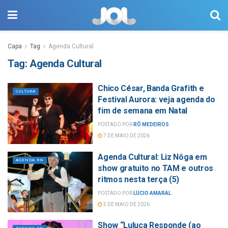
Capa
Tag
Agenda Cultural
Tag:
Agenda Cultural
Chico César, Banda Grafith e
CULTURA
Festival Aurora: veja agenda do
fim de semana em Natal
POSTADO POR
RÔ MEDEIROS
7 DE MAIO DE 2026
Agenda Cultural: Liz Nôga em
AGENDA RN
show gratuito no TAM e outros
ritmos nesta terça (5)
POSTADO POR
LÚCIO AMARAL
5 DE MAIO DE 2026
Show “Luluca Responde (ao