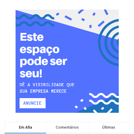
Em Alta
Comentários
Últimas