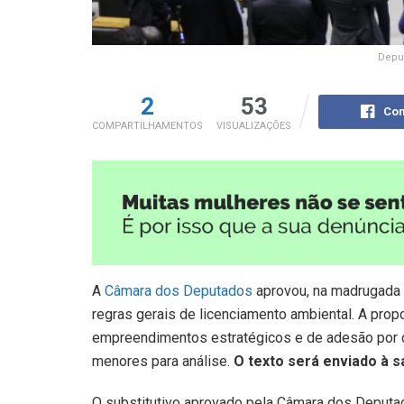
Deput
2
53
Com
COMPARTILHAMENTOS
VISUALIZAÇÕES
A
Câmara dos Deputados
aprovou, na madrugada d
regras gerais de licenciamento ambiental. A prop
empreendimentos estratégicos e de adesão por
menores para análise.
O texto será enviado à s
O
substitutivo
aprovado pela Câmara dos Deputad