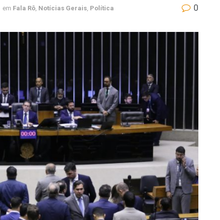
0
em
Fala Rô
,
Notícias Gerais
,
Política