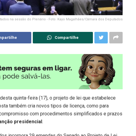
ados na sessão do Plenário - Foto: Kayo Magalhães/Câmara dos Deputados
partilhe
Compartilhe
esta quinta-feira (17), o projeto de lei que estabelece
osta também cria novos tipos de licença, como para
 compromisso com procedimentos simplificados e prazos
anção presidencial
.
os incorpora 29 emendas do Senado ao Projeto de Lei