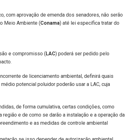
isco, com aprovação de emenda dos senadores, não serão
o Meio Ambiente (
Conama
) até lei específica tratar do
esão e compromisso (
LAC
) poderá ser pedido pelo
acto.
corrente de licenciamento ambiental, definirá quais
médio potencial poluidor poderão usar a LAC, cuja
ndidas, de forma cumulativa, certas condições, como
a região e de como se darão a instalação e a operação da
preendimento e as medidas de controle ambiental
egetação se isso depender de autorização ambiental.