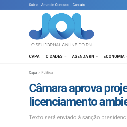
Sobre
Anuncie Conosco
Contato
CAPA
CIDADES
AGENDA RN
ECONOMIA
Capa
Política
Câmara aprova projet
licenciamento ambie
Texto será enviado à sanção presidenci