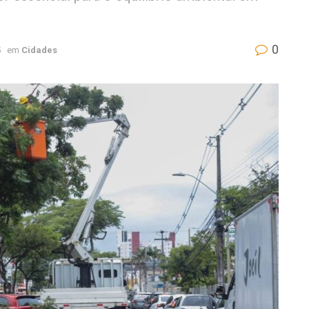
0
5
em
Cidades