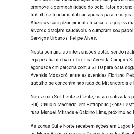
promove a permeabilidade do solo, fator essencia
trabalho é fundamental não apenas para a segura
Atuamos com planejamento técnico e equipes dist
árvores estejam saudáveis e cumpram seu papel am
Serviços Urbanos, Felipe Alves.
Nesta semana, as intervenções estão sendo real
equipe atua no bairro Tirol, na Avenida Campos S
agendada em parceria com a STTU para esta segun
Avenida Mossoró, entre as avenidas Floriano Pei
trabalho se concentra nas ruas da Misericórdia e
Nas zonas Sul, Leste e Oeste, serão realizadas po
Sul), Cláudio Machado, em Petrópolis (Zona Leste
ruas Manoel Miranda e Galdino Lima, próximo ao H
As zonas Sul e Norte recebem ações em Lagoa Nov
no Morro Branco (nas ruas Desembargador Sinval