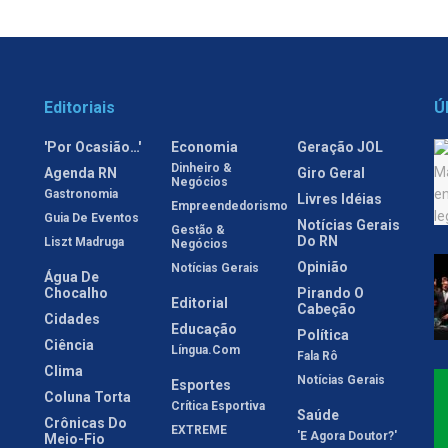
Editoriais
Ú
'Por Ocasião…'
Economia
Geração JOL
Dinheiro &
Agenda RN
Giro Geral
Negócios
Gastronomia
Livres Idéias
Empreendedorismo
Guia De Eventos
Notícias Gerais
Gestão &
Do RN
Liszt Madruga
Negócios
Opinião
Notícias Gerais
Água De
Chocalho
Pirando O
Editorial
Cabeção
Cidades
Educação
Política
Ciência
Língua.com
Fala Rô
Clima
Notícias Gerais
Esportes
Coluna Torta
Crítica Esportiva
Saúde
Crônicas Do
EXTREME
'E Agora Doutor?'
Meio-Fio