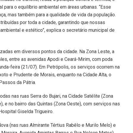
l para o equilíbrio ambiental em áreas urbanas. “Esse
nça, mas também para a qualidade de vida da população.
ribuídas por toda a cidade, garantindo que nossas
biental e estético”, explica o secretário municipal de
izadas em diversos pontos da cidade. Na Zona Leste, a
ales, entre as avenidas Apodi e Ceará-Mirim, com poda
da-feira (21/07). Em Petrópolis, os serviços ocorrem na
xoto e Prudente de Morais, enquanto na Cidade Alta, o
 Passos da Pátria.
das nas ruas Serra do Bujari, na Cidade Satélite (Zona
), e no bairro das Quintas (Zona Oeste), com serviços nas
ospital Giselda Trigueiro.
a (nas ruas Almirante Tértius Rabêlo e Murilo Melo) e
 Moreira, Avenida Amintas Barros e Rua Nelson Matos).