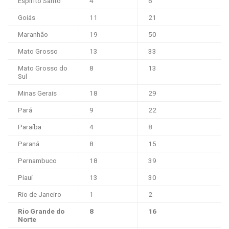
Espírito Santo
4
6
Goiás
11
21
Maranhão
19
50
Mato Grosso
13
33
Mato Grosso do
8
13
Sul
Minas Gerais
18
29
Pará
9
22
Paraíba
4
8
Paraná
8
15
Pernambuco
18
39
Piauí
13
30
Rio de Janeiro
1
2
Rio Grande do
8
16
Norte