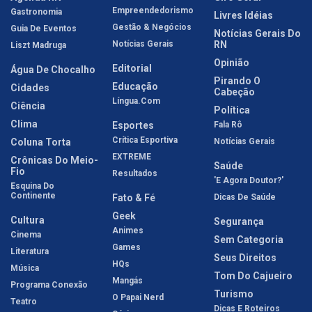
Empreendedorismo
Gastronomia
Livres Idéias
Gestão & Negócios
Guia De Eventos
Notícias Gerais Do
Notícias Gerais
RN
Liszt Madruga
Opinião
Editorial
Água De Chocalho
Pirando O
Educação
Cidades
Cabeção
Língua.com
Ciência
Política
Clima
Esportes
Fala Rô
Crítica Esportiva
Coluna Torta
Notícias Gerais
EXTREME
Crônicas Do Meio-
Saúde
Fio
Resultados
'E Agora Doutor?'
Esquina Do
Continente
Fato & Fé
Dicas De Saúde
Geek
Cultura
Segurança
Animes
Cinema
Sem Categoria
Games
Literatura
Seus Direitos
HQs
Música
Tom Do Cajueiro
Mangás
Programa Conexão
Turismo
O Papai Nerd
Teatro
Dicas E Roteiros