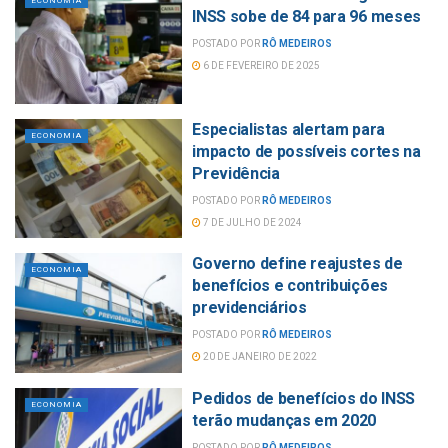
ECONOMIA
INSS sobe de 84 para 96 meses
POSTADO POR
RÔ MEDEIROS
6 DE FEVEREIRO DE 2025
Especialistas alertam para
ECONOMIA
impacto de possíveis cortes na
Previdência
POSTADO POR
RÔ MEDEIROS
7 DE JULHO DE 2024
Governo define reajustes de
ECONOMIA
benefícios e contribuições
previdenciários
POSTADO POR
RÔ MEDEIROS
20 DE JANEIRO DE 2022
Pedidos de benefícios do INSS
ECONOMIA
terão mudanças em 2020
POSTADO POR
RÔ MEDEIROS