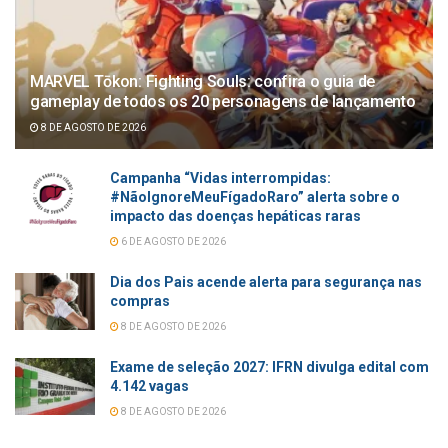
MARVEL Tōkon: Fighting Souls: confira o guia de
gameplay de todos os 20 personagens de lançamento
8 DE AGOSTO DE 2026
Campanha “Vidas interrompidas:
#NãoIgnoreMeuFígadoRaro” alerta sobre o
impacto das doenças hepáticas raras
6 DE AGOSTO DE 2026
Dia dos Pais acende alerta para segurança nas
compras
8 DE AGOSTO DE 2026
Exame de seleção 2027: IFRN divulga edital com
4.142 vagas
8 DE AGOSTO DE 2026