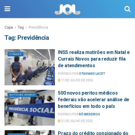
Capa
Tag
Previdência
Tag:
Previdência
INSS realiza mutirões em Natal e
CIDADES
Currais Novos para reduzir fila
de atendimentos
POSTADO POR
OTAVIANO LACET
11 DE JULHO DE 2026
500 novos peritos médicos
NOTÍCIAS GERAIS
federais vão acelerar análise de
benefícios em todo o país
POSTADO POR
RÔ MEDEIROS
31 DE JULHO DE 2025
Prazo do crédito consignado do