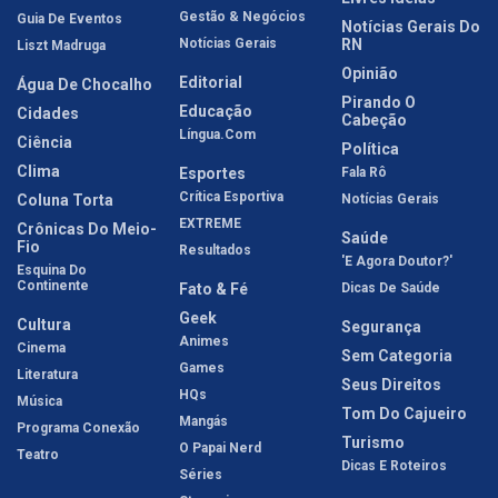
Gestão & Negócios
Guia De Eventos
Notícias Gerais Do
Notícias Gerais
RN
Liszt Madruga
Opinião
Editorial
Água De Chocalho
Pirando O
Educação
Cidades
Cabeção
Língua.com
Ciência
Política
Clima
Esportes
Fala Rô
Crítica Esportiva
Coluna Torta
Notícias Gerais
EXTREME
Crônicas Do Meio-
Saúde
Fio
Resultados
'E Agora Doutor?'
Esquina Do
Continente
Fato & Fé
Dicas De Saúde
Geek
Cultura
Segurança
Animes
Cinema
Sem Categoria
Games
Literatura
Seus Direitos
HQs
Música
Tom Do Cajueiro
Mangás
Programa Conexão
Turismo
O Papai Nerd
Teatro
Dicas E Roteiros
Séries