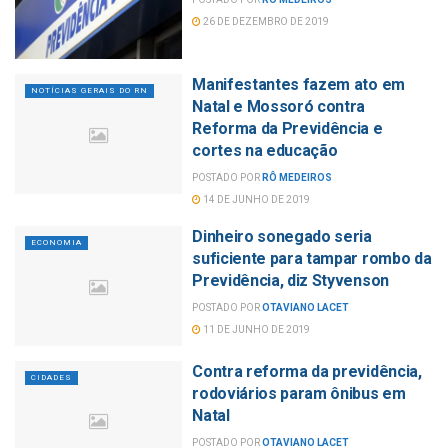
26 DE DEZEMBRO DE 2019
Manifestantes fazem ato em
NOTÍCIAS GERAIS DO RN
Natal e Mossoró contra
Reforma da Previdência e
cortes na educação
POSTADO POR
RÔ MEDEIROS
14 DE JUNHO DE 2019
Dinheiro sonegado seria
ECONOMIA
suficiente para tampar rombo da
Previdência, diz Styvenson
POSTADO POR
OTAVIANO LACET
11 DE JUNHO DE 2019
Contra reforma da previdência,
CIDADES
rodoviários param ônibus em
Natal
POSTADO POR
OTAVIANO LACET