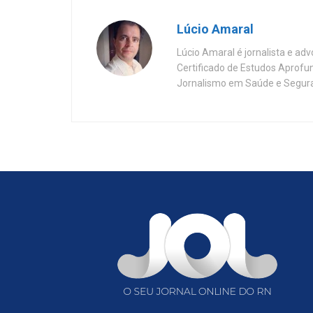
Lúcio Amaral
Lúcio Amaral é jornalista e ad
Certificado de Estudos Aprofu
Jornalismo em Saúde e Segura