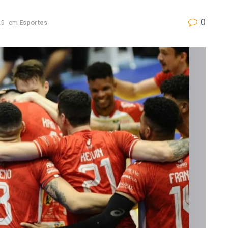
0
25
em
Esportes