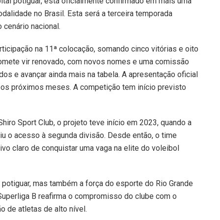
ital potiguar, está oficialmente confirmado em mais uma
dalidade no Brasil. Esta será a terceira temporada
 cenário nacional.
ticipação na 11ª colocação, somando cinco vitórias e oito
promete vir renovado, com novos nomes e uma comissão
dos e avançar ainda mais na tabela. A apresentação oficial
 os próximos meses. A competição tem início previsto
Shiro Sport Club, o projeto teve início em 2023, quando a
tiu o acesso à segunda divisão. Desde então, o time
vo claro de conquistar uma vaga na elite do voleibol
 potiguar, mas também a força do esporte do Rio Grande
Superliga B reafirma o compromisso do clube com o
de atletas de alto nível.