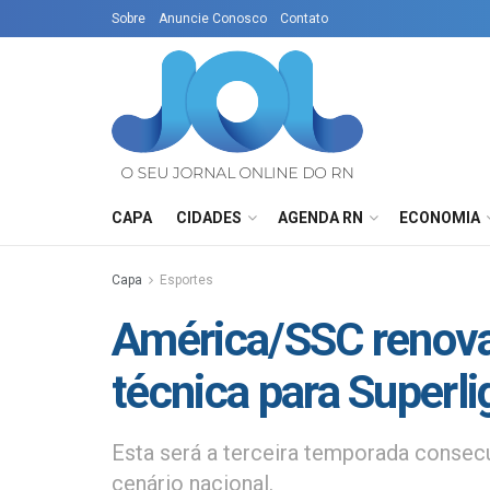
Sobre
Anuncie Conosco
Contato
CAPA
CIDADES
AGENDA RN
ECONOMIA
Capa
Esportes
América/SSC renova
técnica para Superli
Esta será a terceira temporada consecu
cenário nacional.