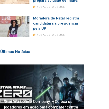
prepara solução definitiva
7 DE AGOSTO DE 2026
Moradora de Natal registra
candidatura à presidência
pela UP
7 DE AGOSTO DE 2026
Últimas Notícias
‘Star Wars Zero Company’ – Coloca os
jogadores em ação para combater contra