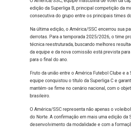
O América/SSC, equipe masculina de vôlei da cap
edição da Superliga B, principal competição da mo
consecutiva do grupo entre os principais times do
Na última edição, o América/SSC encerrou sua par
derrotas. Para a temporada 2025/2026, o time 
técnica reestruturada, buscando melhores resulta
da equipe e da nova comissão está prevista para
para o final do ano.
Fruto da união entre o América Futebol Clube e a 
equipe conquistou o título da Superliga C e garan
mantém-se firme no cenário nacional, com o objeti
brasileiro.
O América/SSC representa não apenas o voleibol
do Norte. A confirmação em mais uma edição da 
desenvolvimento da modalidade e com a formação 