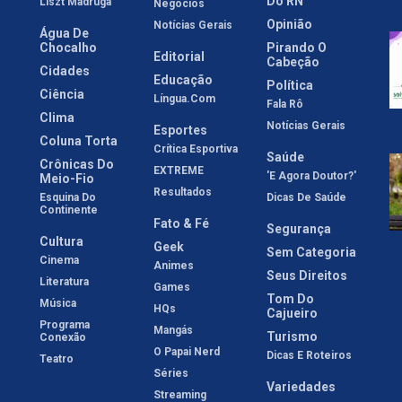
Do RN
Liszt Madruga
Negócios
Opinião
Notícias Gerais
Água De
Chocalho
Pirando O
Editorial
Cabeção
Cidades
Educação
Política
Ciência
Língua.com
Fala Rô
Clima
Notícias Gerais
Esportes
Coluna Torta
Crítica Esportiva
Saúde
Crônicas Do
EXTREME
'E Agora Doutor?'
Meio-Fio
Resultados
Esquina Do
Dicas De Saúde
Continente
Fato & Fé
Segurança
Cultura
Geek
Sem Categoria
Cinema
Animes
Seus Direitos
Literatura
Games
Tom Do
Música
HQs
Cajueiro
Programa
Mangás
Turismo
Conexão
O Papai Nerd
Dicas E Roteiros
Teatro
Séries
Variedades
Streaming