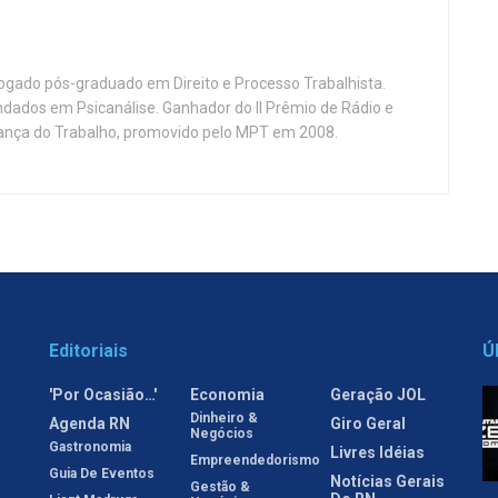
vogado pós-graduado em Direito e Processo Trabalhista.
ndados em Psicanálise. Ganhador do II Prêmio de Rádio e
nça do Trabalho, promovido pelo MPT em 2008.
Editoriais
Ú
'Por Ocasião…'
Economia
Geração JOL
Dinheiro &
Agenda RN
Giro Geral
Negócios
Gastronomia
Livres Idéias
Empreendedorismo
Guia De Eventos
Notícias Gerais
Gestão &