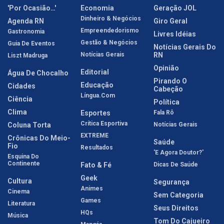
'Por Ocasião…'
Economia
Geração JOL
Dinheiro & Negócios
Agenda RN
Giro Geral
Empreendedorismo
Gastronomia
Livres Idéias
Gestão & Negócios
Guia De Eventos
Notícias Gerais Do
Notícias Gerais
RN
Liszt Madruga
Opinião
Editorial
Água De Chocalho
Pirando O
Educação
Cidades
Cabeção
Língua.com
Ciência
Política
Clima
Esportes
Fala Rô
Crítica Esportiva
Coluna Torta
Notícias Gerais
EXTREME
Crônicas Do Meio-
Saúde
Fio
Resultados
'E Agora Doutor?'
Esquina Do
Continente
Fato & Fé
Dicas De Saúde
Geek
Cultura
Segurança
Animes
Cinema
Sem Categoria
Games
Literatura
Seus Direitos
HQs
Música
Tom Do Cajueiro