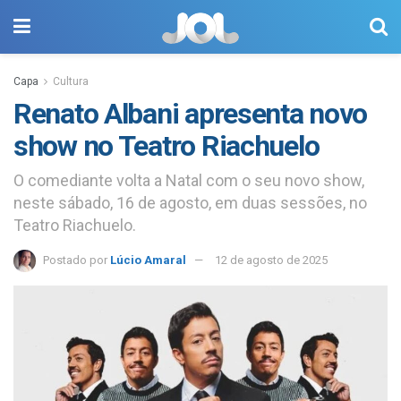
Capa
Cultura
Renato Albani apresenta novo
show no Teatro Riachuelo
O comediante volta a Natal com o seu novo show,
neste sábado, 16 de agosto, em duas sessões, no
Teatro Riachuelo.
Postado por
Lúcio Amaral
12 de agosto de 2025