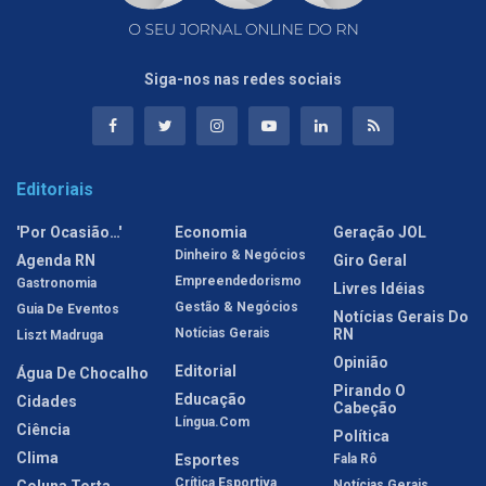
Siga-nos nas redes sociais
Editoriais
'Por Ocasião…'
Economia
Geração JOL
Dinheiro & Negócios
Agenda RN
Giro Geral
Empreendedorismo
Gastronomia
Livres Idéias
Gestão & Negócios
Guia De Eventos
Notícias Gerais Do
Notícias Gerais
RN
Liszt Madruga
Opinião
Editorial
Água De Chocalho
Pirando O
Educação
Cidades
Cabeção
Língua.com
Ciência
Política
Clima
Esportes
Fala Rô
Crítica Esportiva
Notícias Gerais