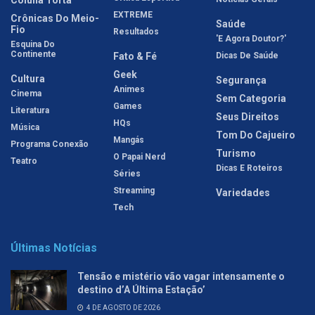
Coluna Torta
EXTREME
Crônicas Do Meio-
Saúde
Fio
Resultados
'E Agora Doutor?'
Esquina Do
Continente
Fato & Fé
Dicas De Saúde
Geek
Cultura
Segurança
Animes
Cinema
Sem Categoria
Games
Literatura
Seus Direitos
HQs
Música
Tom Do Cajueiro
Mangás
Programa Conexão
Turismo
O Papai Nerd
Teatro
Dicas E Roteiros
Séries
Streaming
Variedades
Tech
Últimas Notícias
Tensão e mistério vão vagar intensamente o
destino d’A Última Estação’
4 DE AGOSTO DE 2026