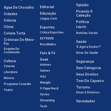
Opinião
Editorial
Água De Chocalho
Pirando O
Educação
Cidades
Cabeção
Língua.com
Ciência
Política
Clima
Esportes
Fala Rô
Crítica Esportiva
Coluna Torta
Notícias Gerais
EXTREME
Crônicas Do Meio-
Saúde
Fio
Resultados
'E Agora Doutor?'
Esquina Do
Continente
Fato & Fé
Dicas De Saúde
Geek
Cultura
Segurança
Animes
Cinema
Sem Categoria
Games
Literatura
Seus Direitos
HQs
Música
Tom Do Cajueiro
Mangás
Programa Conexão
Turismo
O Papai Nerd
Teatro
Dicas E Roteiros
Séries
Streaming
Variedades
Tech