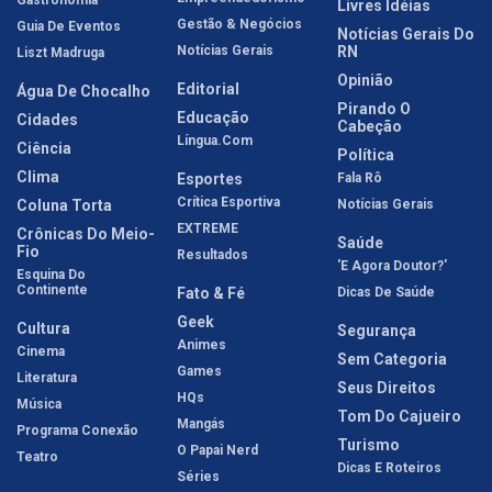
Gastronomia
Livres Idéias
Gestão & Negócios
Guia De Eventos
Notícias Gerais Do
Notícias Gerais
RN
Liszt Madruga
Opinião
Editorial
Água De Chocalho
Pirando O
Educação
Cidades
Cabeção
Língua.com
Ciência
Política
Clima
Esportes
Fala Rô
Crítica Esportiva
Coluna Torta
Notícias Gerais
EXTREME
Crônicas Do Meio-
Saúde
Fio
Resultados
'E Agora Doutor?'
Esquina Do
Continente
Fato & Fé
Dicas De Saúde
Geek
Cultura
Segurança
Animes
Cinema
Sem Categoria
Games
Literatura
Seus Direitos
HQs
Música
Tom Do Cajueiro
Mangás
Programa Conexão
Turismo
O Papai Nerd
Teatro
Dicas E Roteiros
Séries