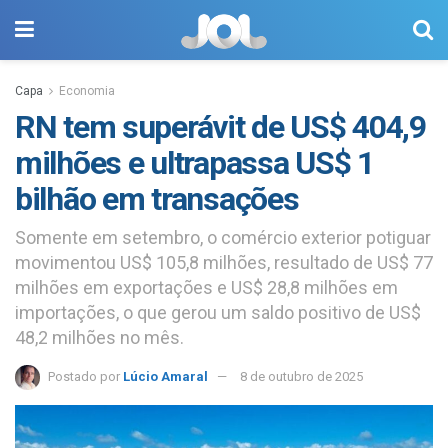
Capa
Economia
RN tem superávit de US$ 404,9
milhões e ultrapassa US$ 1
bilhão em transações
Somente em setembro, o comércio exterior potiguar
movimentou US$ 105,8 milhões, resultado de US$ 77
milhões em exportações e US$ 28,8 milhões em
importações, o que gerou um saldo positivo de US$
48,2 milhões no mês.
Postado por
Lúcio Amaral
8 de outubro de 2025