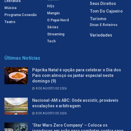
Literatura
Seus Direitos
HQs
Música
Tom Do Cajueiro
Mangás
Programa Conexão
Turismo
O Papai Nerd
Teatro
Dicas E Roteiros
Séries
Streaming
Variedades
Tech
Últimas Notícias
Páprika Natal é opção para celebrar o Dia dos
Pais com almoço ou jantar especial neste
domingo (9)
8 DE AGOSTO DE 2026
Nacional-AM x ABC: Onde assistir, prováveis
escalações e arbitragem
8 DE AGOSTO DE 2026
‘Star Wars Zero Company’ – Coloca os
jogadores em ação para combater contra seus