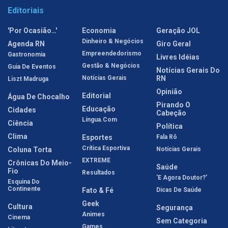
Editoriais
'Por Ocasião…'
Economia
Geração JOL
Dinheiro & Negócios
Agenda RN
Giro Geral
Empreendedorismo
Gastronomia
Livres Idéias
Gestão & Negócios
Guia De Eventos
Notícias Gerais Do
Notícias Gerais
RN
Liszt Madruga
Opinião
Editorial
Água De Chocalho
Pirando O
Educação
Cidades
Cabeção
Língua.com
Ciência
Política
Clima
Esportes
Fala Rô
Crítica Esportiva
Coluna Torta
Notícias Gerais
EXTREME
Crônicas Do Meio-
Saúde
Fio
Resultados
'E Agora Doutor?'
Esquina Do
Continente
Fato & Fé
Dicas De Saúde
Geek
Cultura
Segurança
Animes
Cinema
Sem Categoria
Games