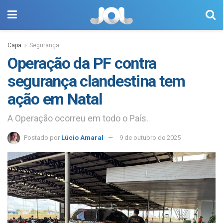
Capa
Segurança
Operação da PF contra
segurança clandestina tem
ação em Natal
A Operação ocorreu em todo o País.
Postado por
Lúcio Amaral
9 de outubro de 2025