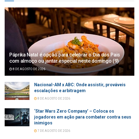
Páprika Natal é opção para celebrar o Dia dos Pais
com almoço ou jantar especial neste domingo (9)
8 DE AGOSTO DE 2026
Nacional-AM x ABC: Onde assistir, prováveis
escalações e arbitragem
8 DE AGOSTO DE 2026
‘Star Wars Zero Company’ – Coloca os
jogadores em ação para combater contra seus
inimigos
7 DE AGOSTO DE 2026