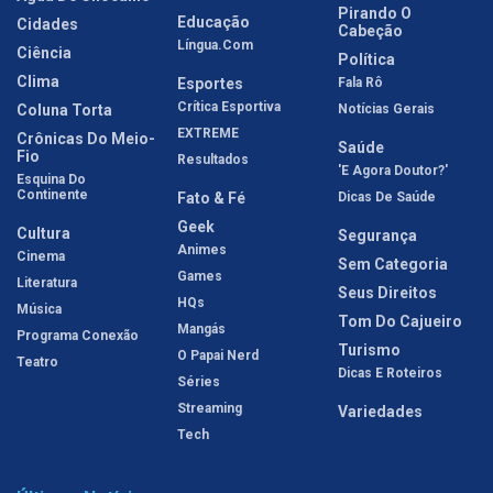
Pirando O
Educação
Cidades
Cabeção
Língua.com
Ciência
Política
Clima
Esportes
Fala Rô
Crítica Esportiva
Coluna Torta
Notícias Gerais
EXTREME
Crônicas Do Meio-
Saúde
Fio
Resultados
'E Agora Doutor?'
Esquina Do
Continente
Fato & Fé
Dicas De Saúde
Geek
Cultura
Segurança
Animes
Cinema
Sem Categoria
Games
Literatura
Seus Direitos
HQs
Música
Tom Do Cajueiro
Mangás
Programa Conexão
Turismo
O Papai Nerd
Teatro
Dicas E Roteiros
Séries
Streaming
Variedades
Tech